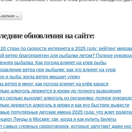
ь дальше →
ледние обновления на сайте:
 20 стран по скорости интернета в 2025 году: рейтинг миро
ой ветер благоприятен для рыбалки летом? Полное руковод
енняя рыбалка: Как погода влияет на клев рыбы
равление ветра при рыбалке: как это влияет на улов
ер и рыба: когда ветер мешает улову
да ветер в меру: как погода влияет на клёв карася
лько алкоголь держится в крови до полного выведения
ез сколько выходит алкоголь из организма: полное руковод
лько держится алкоголь в крови и как его быстрее вывести
мые популярные детские имена 2025 года: что ждет родите
нцерт Линды в Москве: где, когда и как купить билеты
п самых сложных скороговорок, которые запутают даже нос