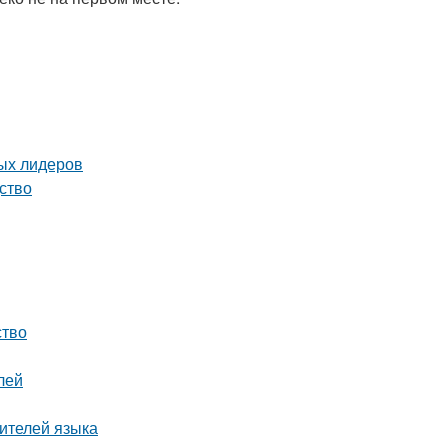
вых лидеров
ство
ство
лей
ителей языка