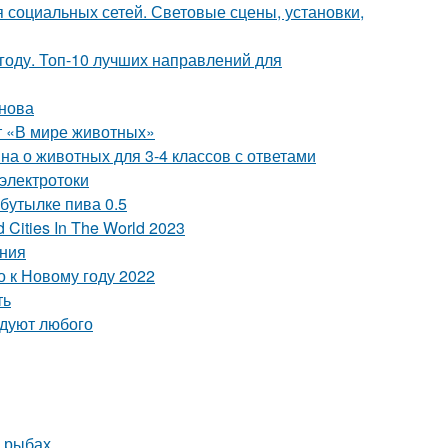
 социальных сетей. Световые сцены, установки,
году. Топ-10 лучших направлений для
унова
ет «В мире животных»
на о животных для 3-4 классов с ответами
электротоки
бутылке пива 0.5
Cities In The World 2023
ения
о к Новому году 2022
ть
адуют любого
о рыбах