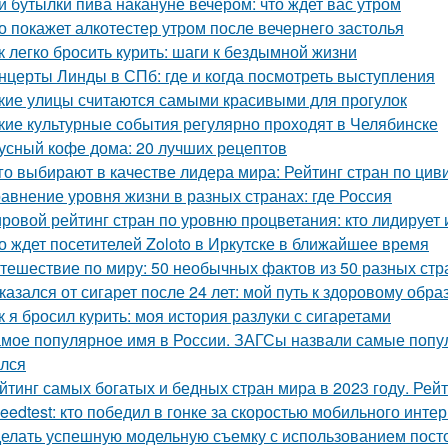
и бутылки пива накануне вечером: что ждет вас утром
о покажет алкотестер утром после вечернего застолья
к легко бросить курить: шаги к бездымной жизни
нцерты Линды в СПб: где и когда посмотреть выступления
кие улицы считаются самыми красивыми для прогулок
кие культурные события регулярно проходят в Челябинске
усный кофе дома: 20 лучших рецептов
го выбирают в качестве лидера мира: Рейтинг стран по ци
авнение уровня жизни в разных странах: где Россия
ровой рейтинг стран по уровню процветания: кто лидирует 
о ждет посетителей Zoloto в Иркутске в ближайшее время
тешествие по миру: 50 необычных фактов из 50 разных стр
казался от сигарет после 24 лет: мой путь к здоровому обра
к я бросил курить: моя история разлуки с сигаретами
мое популярное имя в России. ЗАГСы назвали самые попул
лся
йтинг самых богатых и бедных стран мира в 2023 году. Рей
eedtest: кто победил в гонке за скоростью мобильного инте
елать успешную модельную съемку с использованием пост