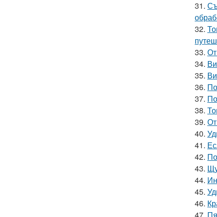
31.
Съ
обраб
32.
То
путеш
33.
От
34.
Ви
35.
Ви
36.
По
37.
По
38.
То
39.
От
40.
Уд
41.
Ес
42.
По
43.
Щу
44.
Ин
45.
Уд
46.
Кр
47.
Пя