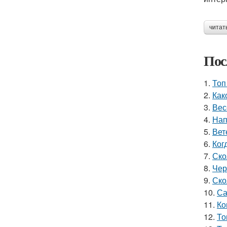
читат
Пос
1.
Топ
2.
Как
3.
Вес
4.
Нап
5.
Вет
6.
Ког
7.
Ско
8.
Чер
9.
Ско
10.
Са
11.
Ко
12.
То