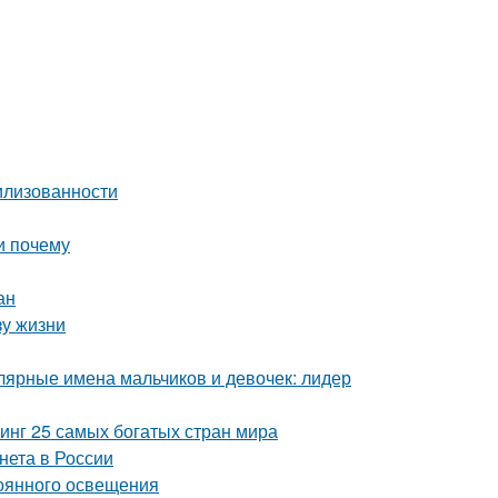
вилизованности
и почему
ан
зу жизни
ярные имена мальчиков и девочек: лидер
тинг 25 самых богатых стран мира
рнета в России
оянного освещения