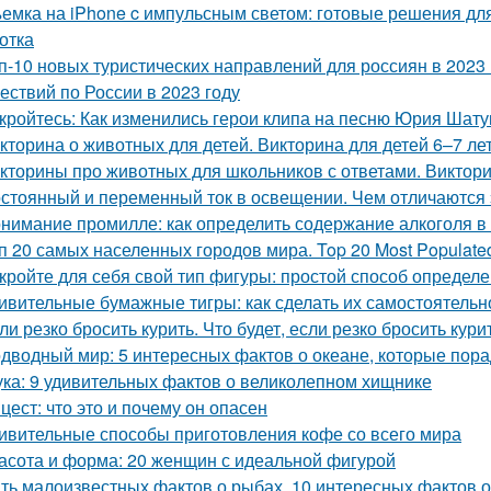
емка на iPhone c импульсным светом: готовые решения для
отка
п-10 новых туристических направлений для россиян в 2023 
ествий по России в 2023 году
кройтесь: Как изменились герои клипа на песню Юрия Шат
кторина о животных для детей. Викторина для детей 6–7 л
кторины про животных для школьников с ответами. Виктори
стоянный и переменный ток в освещении. Чем отличаются 
нимание промилле: как определить содержание алкоголя в 
п 20 самых населенных городов мира. Top 20 Most Populated 
кройте для себя свой тип фигуры: простой способ определ
ивительные бумажные тигры: как сделать их самостоятельн
ли резко бросить курить. Что будет, если резко бросить кури
дводный мир: 5 интересных фактов о океане, которые пор
ка: 9 удивительных фактов о великолепном хищнике
цест: что это и почему он опасен
ивительные способы приготовления кофе со всего мира
асота и форма: 20 женщин с идеальной фигурой
ть малоизвестных фактов о рыбах. 10 интересных фактов 