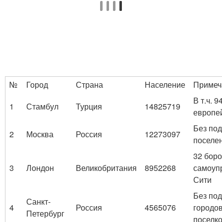
№
Город
Страна
Население
Примеч
В т.ч. 
1
Стамбул
Турция
14825719
европе
Без по
2
Москва
Россия
12273097
поселе
32 боро
3
Лондон
Великобритания
8952268
самоуп
Сити
Без по
Санкт-
4
Россия
4565076
городов
Петербург
поселк