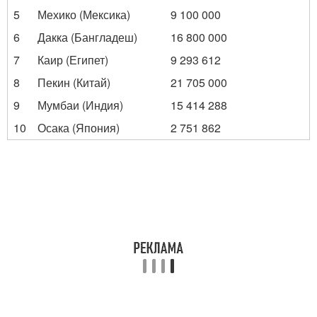
5
Мехико (Мексика)
9 100 000
6
Дакка (Бангладеш)
16 800 000
7
Каир (Египет)
9 293 612
8
Пекин (Китай)
21 705 000
9
Мумбаи (Индия)
15 414 288
10
Осака (Япония)
2 751 862