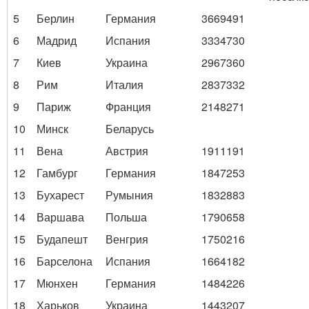
5
Берлин
Германия
3669491
6
Мадрид
Испания
3334730
7
Киев
Украина
2967360
8
Рим
Италия
2837332
9
Париж
Франция
2148271
10
Минск
Беларусь
11
Вена
Австрия
1911191
12
Гамбург
Германия
1847253
13
Бухарест
Румыния
1832883
14
Варшава
Польша
1790658
15
Будапешт
Венгрия
1750216
16
Барселона
Испания
1664182
17
Мюнхен
Германия
1484226
18
Харьков
Украина
1443207