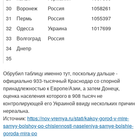
30
Воронеж
Россия
1058261
31
Пермь
Россия
1055397
32
Одесса
Украина
1017699
33
Волгоград
Россия
34
Днепр
35
Обрубил таблицу именно тут, поскольку дальше -
официально 933-тысячный Краснодар со спорной
принадлежностью к Европе/Азии, а затем Донецк,
оценка населения которого в 908 тысяч не
контролирующей его Украиной ввиду нескольких причин
нереальна.
Источник:
https://nov-vremya.ru/stati/kakoy-gorod-v-mire-
samyy-bolshoy-po-chislennosti-naseleniya-samye-bolshie-
goroda-mira-po