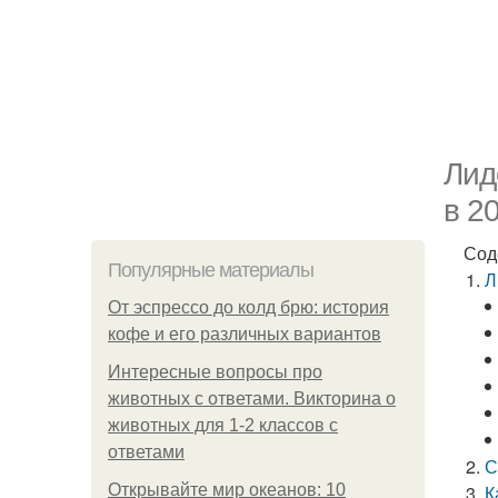
Лид
в 2
Сод
Популярные материалы
Л
От эспрессо до колд брю: история
кофе и его различных вариантов
Интересные вопросы про
животных с ответами. Викторина о
животных для 1-2 классов с
ответами
С
Открывайте мир океанов: 10
К