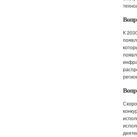
техно
Вопро
К 203
появл
котор
появл
инфра
распр
регио
Вопр
Скоро
конку
испол
испол
деяте