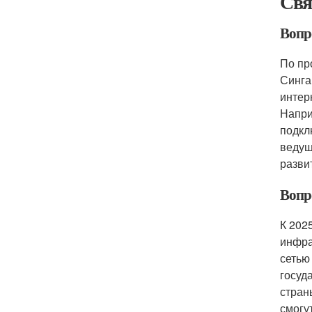
Свя
Вопро
По пр
Синга
интер
Напри
подкл
ведущ
разви
Вопро
К 202
инфра
сетью
госуд
стран
смогу