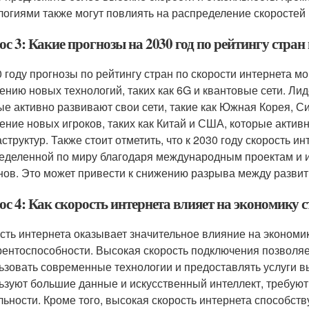
логиями также могут повлиять на распределение скоростей
с 3: Какие прогнозы на 2030 год по рейтингу стран
0 году прогнозы по рейтингу стран по скорости интернета м
ению новых технологий, таких как 6G и квантовые сети. Лид
ые активно развивают свои сети, такие как Южная Корея, 
ение новых игроков, таких как Китай и США, которые акти
структур. Также стоит отметить, что к 2030 году скорость 
еделенной по миру благодаря международным проектам и 
нов. Это может привести к снижению разрыва между разви
ос 4: Как скорость интернета влияет на экономику 
сть интернета оказывает значительное влияние на экономик
рентоспособности. Высокая скорость подключения позволяе
ьзовать современные технологии и предоставлять услуги в
ьзуют большие данные и искусственный интеллект, требуют
льности. Кроме того, высокая скорость интернета способст