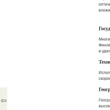
оптич
вложи
Госу
Многи
Финля
в уда
Техн
Испол
скоро
Геог
⇦
Геогр
высок