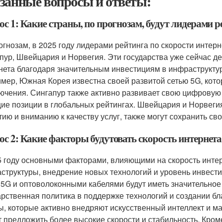
занные вопросы и ответы:
с 1: Какие страны, по прогнозам, будут лидерами р
огнозам, в 2025 году лидерами рейтинга по скорости интерн
пур, Швейцария и Норвегия. Эти государства уже сейчас д
нета благодаря значительным инвестициям в инфраструкту
мер, Южная Корея известна своей развитой сетью 5G, кото
ючения. Сингапур также активно развивает свою цифровую 
ие позиции в глобальных рейтингах. Швейцария и Норвеги
тию и вниманию к качеству услуг, также могут сохранить сво
с 2: Какие факторы будутовать скорость интернета 
5 году основными факторами, влияющими на скорость интерн
структуры, внедрение новых технологий и уровень инвести
 5G и оптоволоконными кабелями будут иметь значительное
арственная политика в поддержке технологий и создании б
ы, которые активно внедряют искусственный интеллект и м
т предложить более высокие скорости и стабильность. Кром