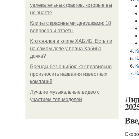
увлекательных фактов, которые вы
не знаете
Клипы с красивыми девушками: 10
вопросов и ответы
Кто снялся в клипе ХАБИБ. Есть ли
на самом деле у певца Хабиба
К
дочка?
К
К
Бренды без ошибок: как правильно
К
произносить названия известных
компаний
Лучшие музыкальные видео с
Лид
участием топ-моделей
2025
Вве
Скоро