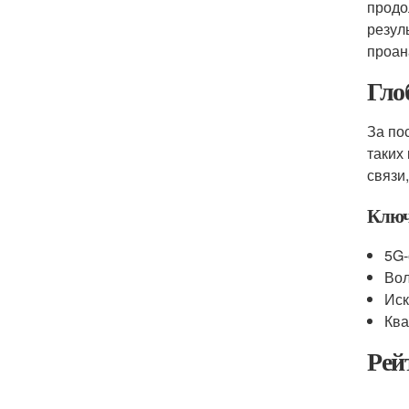
продо
резул
проан
Гло
За по
таких
связи
Ключ
5G-
Вол
Иск
Ква
Рей