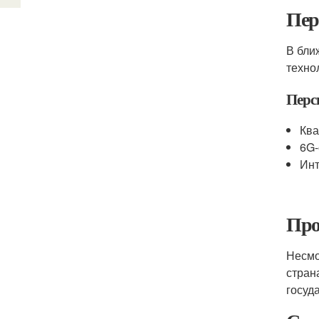
Пер
В бли
техно
Перс
Ква
6G-
Инт
Про
Несмо
стран
госуд