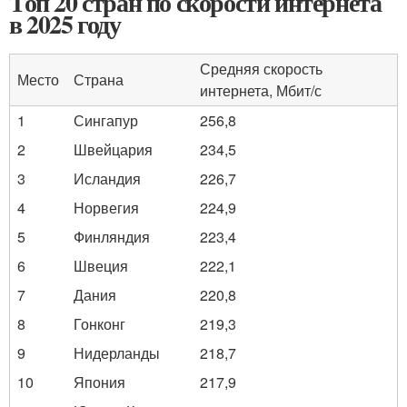
Топ 20 стран по скорости интернета
в 2025 году
Средняя скорость
Место
Страна
интернета, Мбит/с
1
Сингапур
256,8
2
Швейцария
234,5
3
Исландия
226,7
4
Норвегия
224,9
5
Финляндия
223,4
6
Швеция
222,1
7
Дания
220,8
8
Гонконг
219,3
9
Нидерланды
218,7
10
Япония
217,9