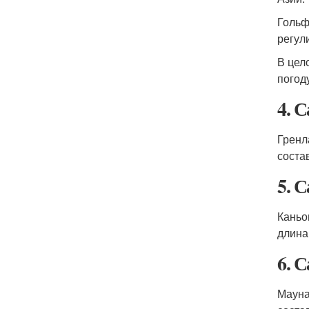
Гольф
регул
В цел
погод
4. 
Гренл
соста
5. 
Каньо
длина
6. 
Мауна