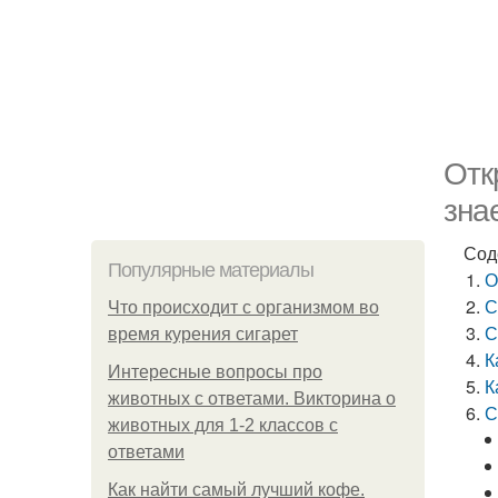
Отк
зна
Сод
Популярные материалы
О
С
Что происходит с организмом во
С
время курения сигарет
К
Интересные вопросы про
К
животных с ответами. Викторина о
С
животных для 1-2 классов с
ответами
Как найти самый лучший кофе.