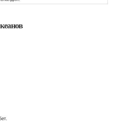
океанов
ет.