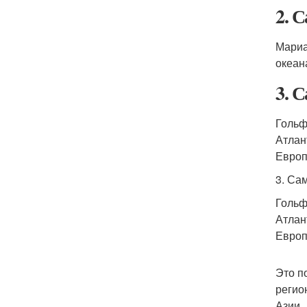
2. 
Мариа
океан
3. 
Гольф
Атлан
Европ
3. Са
Гольф
Атлан
Европ
Это п
регио
Азии.