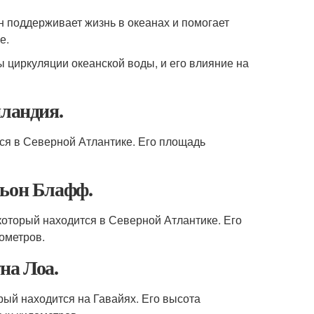
он поддерживает жизнь в океанах и помогает
е.
 циркуляции океанской воды, и его влияние на
нландия.
тся в Северной Атлантике. Его площадь
ньон Блафф.
который находится в Северной Атлантике. Его
лометров.
на Лоа.
рый находится на Гавайях. Его высота