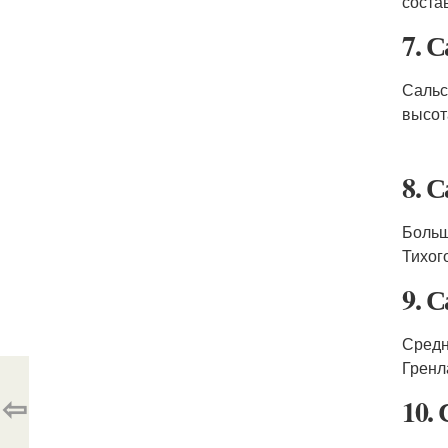
соста
7. 
Сальс
высот
8. 
Больш
Тихог
9. 
Средн
Гренл
⇦
10.