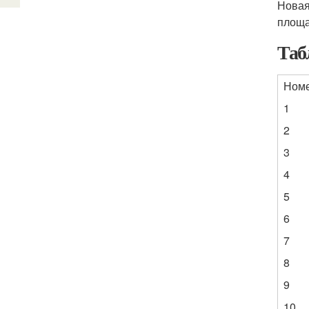
Новая
площа
Таб
Ном
1
2
3
4
5
6
7
8
9
10