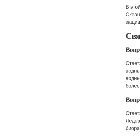
В это
Океан
защищ
Свя
Вопр
Ответ
водны
водны
более
Вопро
Ответ
Ледов
биора