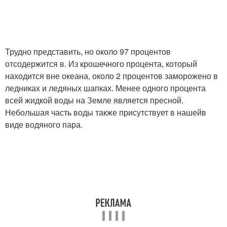
Экосистема на земле
Водообмен на земле
Трудно представить, но около 97 процентов
отсодержится в. Из крошечного процента, который
находится вне океана, около 2 процентов заморожено в
ледниках и ледяных шапках. Менее одного процента
Отходы на земле
Воздух на земле
всей жидкой воды на Земле является пресной.
Небольшая часть воды также присутствует в нашейв
виде водяного пара.
Климат на земле
Моря на земле
Воды в атлантическом
Воды в океане
океане