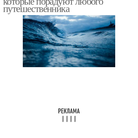
которые порадуют любого
путешественника
Живет в водах
Организмы на земле
Кислород на земле
Поток на земле
Существа на земле
Водой на земле
Воды в мировом океане
Точка на земле