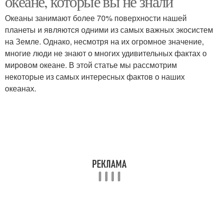
океане, которые вы не знали
Океаны занимают более 70% поверхности нашей
планеты и являются одними из самых важных экосистем
Миллилитры в тихом
на Земле. Однако, несмотря на их огромное значение,
Моря в тихом океане
океане
многие люди не знают о многих удивительных фактах о
мировом океане. В этой статье мы рассмотрим
некоторые из самых интересных фактов о наших
океанах.
Заливы в тихом океане