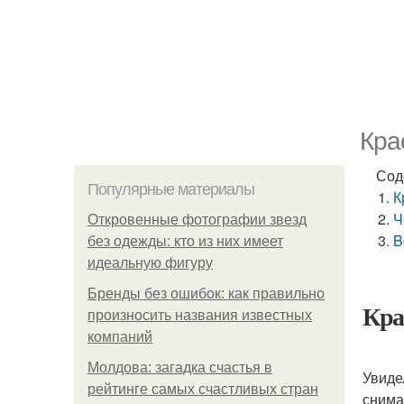
Кра
Сод
Популярные материалы
К
Ч
Откровенные фотографии звезд
B
без одежды: кто из них имеет
идеальную фигуру
Бренды без ошибок: как правильно
Кра
произносить названия известных
компаний
Молдова: загадка счастья в
Увиде
рейтинге самых счастливых стран
снима