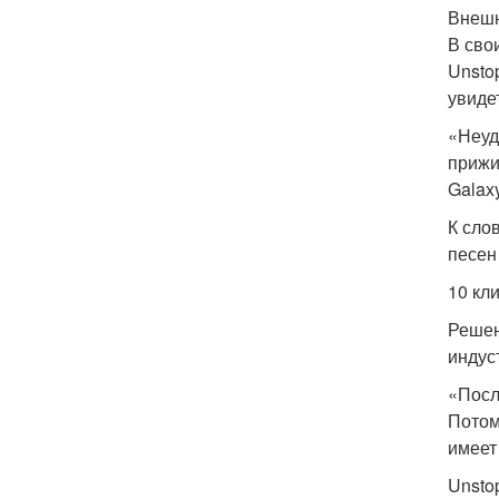
Внешн
В сво
Unsto
увиде
«Неуд
прижи
Galax
К сло
песен
10 кл
Решен
индус
«Посл
Потом
имеет
Unsto