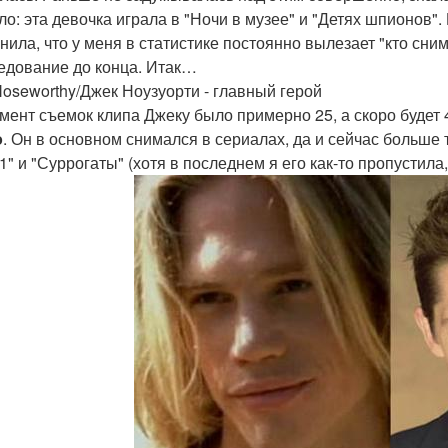
ло: эта девочка играла в "Ночи в музее" и "Детях шпионов".
нила, что у меня в статистике постоянно вылезает "кто сним
едование до конца. Итак…
Noseworthy/Джек Ноузуорти - главный герой
мент съемок клипа Джеку было примерно 25, а скоро будет 4
о
. Он в основном снимался в сериалах, да и сейчас больш
1" и "Суррогаты" (хотя в последнем я его как-то пропустила,