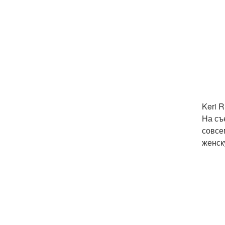
Keri 
На съ
совсе
женск