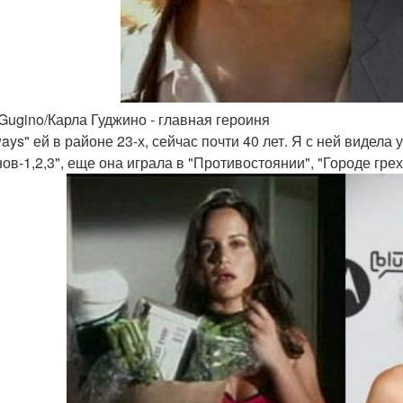
 Gugino/Карла Гуджино - главная героиня
ays" ей в районе 23-х, сейчас почти 40 лет. Я с ней видела
ов-1,2,3", еще она играла в "Противостоянии", "Городе гре