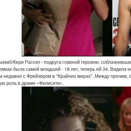
Russell/Кери Рассел - подруга главной героини, соблазнивша
емках была самой младшей - 18 лет, теперь ей 34. Видела е
м недавно с Фрейзером в "Крайних мерах". Между прочим, 
ую роль в драме «Фелисити».