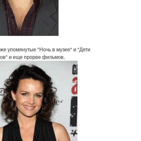
 уже упомянутые "Ночь в музее" и "Дети
хов" и еще прорве фильмов.