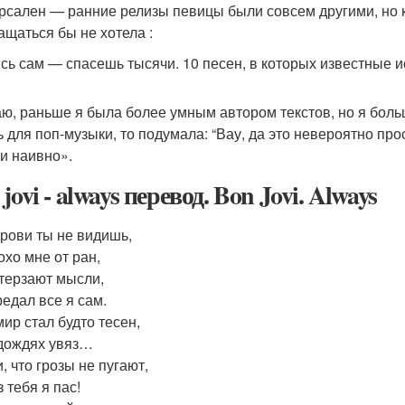
рсален — ранние релизы певицы были совсем другими, но к
ащаться бы не хотела :
сь сам — спасешь тысячи. 10 песен, в которых известные и
ю, раньше я была более умным автором текстов, но я больш
ь для поп-музыки, то подумала: “Вау, да это невероятно пр
ти наивно».
jovi - always перевод. Bon Jovi. Always
крови ты не видишь,
охо мне от ран,
терзают мысли,
редал все я сам.
мир стал будто тесен,
 дождях увяз…
, что грозы не пугают,
 тебя я пас!