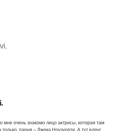
i.
.
то мне очень знакомо лицо актрисы, которая там
только, парня – Джека Ноузуорти. А тут вдруг