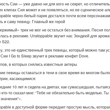
ость Сии — уже давно ни для кого не секрет, но отличитель
их клипах Сия может и не появляться, но ее сценическое аль
ppable черно-белый парик достался почти всем персонажам 
ть и саму певицу. Главный же герой
ержимый» трек не мог не остаться без внимания. Песня по
лась в рекламе. Unstoppable звучит нас Зендеей для аром
y S22.
ву, это не единственный трек певицы, который можно там у
 Сии I Go to Sleep звучит в рекламе конфет Dove.
ипов, в которых снялись известные актеры
ие певицы оставаться в тени в свое время во многом был
трии, касающимися:
едние 10 лет я сидела на диетах, как сумасшедшая, пытаясь
 кто-то сказал мне: “Тебе не обязательно быть моделью. Ты
 значения”».
ppable в доступной форме передает простую мысль, котора