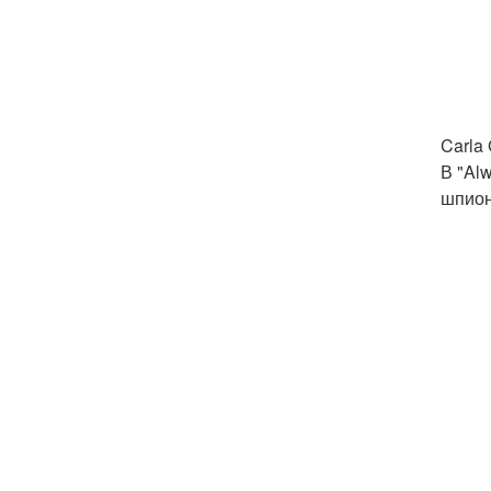
Carla
В "Alw
шпион