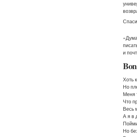
униве
возвр
Спаси
«Дума
писат
и поч
Bon 
Хоть 
Но пл
Меня 
Что п
Весь 
А я в
Пойми
Но без