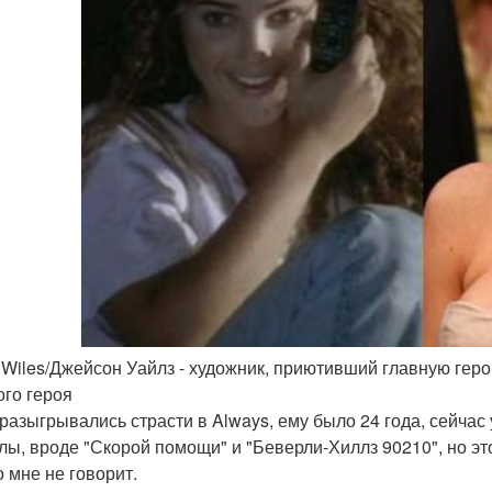
 Wiles/Джейсон Уайлз - художник, приютивший главную гер
ого героя
 разыгрывались страсти в Always, ему было 24 года, сейчас у
лы, вроде "Скорой помощи" и "Беверли-Хиллз 90210", но э
о мне не говорит.