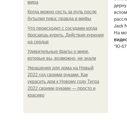
мира
дерну
вспом
Когда можно сесть за руль после
рассл
бутылки пива: правда и мифы
Jack 
Что происходит с сосудами когда
На мо
бросаешь курить. Действие курения
виде
на сердце
"Ю-57
Удивительные факты о мире,
которые вы, возможно, не знали
Украшения для дома на Новый
2022 год своими руками. Как
украсить дом к Новому году Тигра
2022 своими руками — просто и
красиво