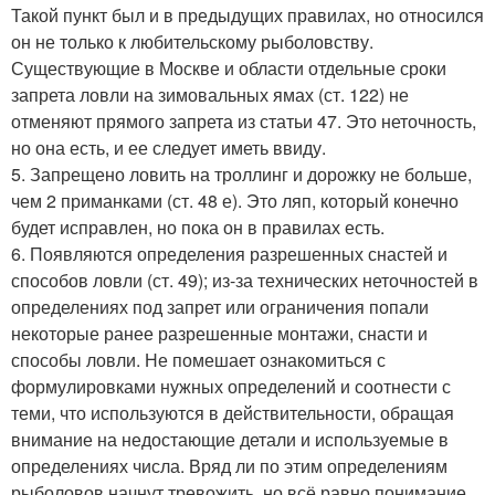
Такой пункт был и в предыдущих правилах, но относился
он не только к любительскому рыболовству.
Существующие в Москве и области отдельные сроки
запрета ловли на зимовальных ямах (ст. 122) не
отменяют прямого запрета из статьи 47. Это неточность,
но она есть, и ее следует иметь ввиду.
5. Запрещено ловить на троллинг и дорожку не больше,
чем 2 приманками (ст. 48 е). Это ляп, который конечно
будет исправлен, но пока он в правилах есть.
6. Появляются определения разрешенных снастей и
способов ловли (ст. 49); из-за технических неточностей в
определениях под запрет или ограничения попали
некоторые ранее разрешенные монтажи, снасти и
способы ловли. Не помешает ознакомиться с
формулировками нужных определений и соотнести с
теми, что используются в действительности, обращая
внимание на недостающие детали и используемые в
определениях числа. Вряд ли по этим определениям
рыболовов начнут тревожить, но всё равно понимание