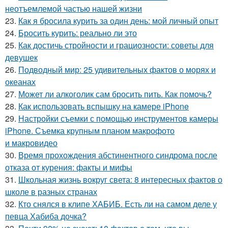
неотъемлемой частью нашей жизни
23.
Как я бросила курить за один день: мой личный опыт
24.
Бросить курить: реально ли это
25.
Как достичь стройности и грациозности: советы для
девушек
26.
Подводный мир: 25 удивительных фактов о морях и
океанах
27.
Может ли алкоголик сам бросить пить. Как помочь?
28.
Как использовать вспышку на камере iPhone
29.
Настройки съемки с помощью инструментов камеры
iPhone. Съемка крупным планом макрофото
и макровидео
30.
Время прохождения абстинентного синдрома после
отказа от курения: факты и мифы
31.
Школьная жизнь вокруг света: 8 интересных фактов о
школе в разных странах
32.
Кто снялся в клипе ХАБИБ. Есть ли на самом деле у
певца Хабиба дочка?