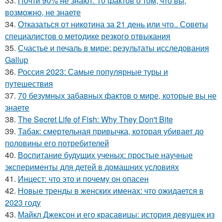
33.
Почти 90% не знают: 10 фактов о том, что вы,
возможно, не знаете
34.
Отказаться от никотина за 21 день или что.. Советы
специалистов о методике резкого отвыкания
35.
Счастье и печаль в мире: результаты исследования
Gallup
36.
Россия 2023: Самые популярные туры и
путешествия
37.
70 безумных забавных фактов о мире, которые вы не
знаете
38.
The Secret Life of Fish: Why They Don't Bite
39.
Табак: смертельная привычка, которая убивает до
половины его потребителей
40.
Воспитание будущих ученых: простые научные
эксперименты для детей в домашних условиях
41.
Инцест: что это и почему он опасен
42.
Новые тренды в женских именах: что ожидается в
2023 году
43.
Майкл Джексон и его красавицы: история девушек из