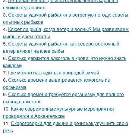
2.
Ветреная весна: где искать и как ловить карася в
сложных условиях
3.
Секреты удачной рыбалки в ветреную погоду: советы
опытных рыбаков
4.
Клюет ли рыба, когда ветер и волны? Мы развеиваем
мифы и даем ответы
5.
Секреты удачной рыбалки: как северо-восточный
ветер влияет на клев рыбы
6.
Сколько держится алкоголь в крови: что нужно знать
каждому
7.
Где можно насладиться природой зимой
8.
Сколько времени выветривается алкоголь из
организма
9.
Сколько времени требуется организму для полного
вывода алкоголя
10.
Какие современные культурные мероприятия
проводятся в Архангельске
11.
Скороговорки для дикции и речи: как улучшить свою
речь