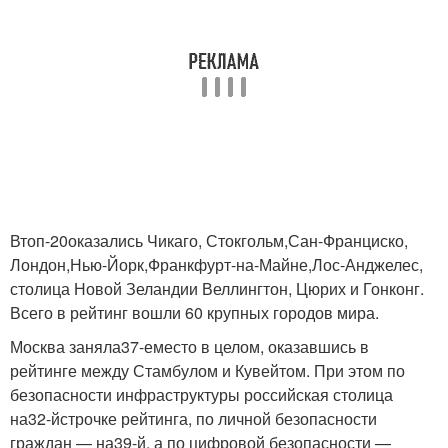
В
топ-20
оказались Чикаго, Стокгольм,
Сан-Франциско
,
Лондон,
Нью-Йорк
,
Франкфурт-на-Майне
,
Лос-Анджелес
,
столица Новой Зеландии Веллингтон, Цюрих и Гонконг.
Всего в рейтинг вошли 60 крупных городов мира.
Москва заняла
37-е
место в целом, оказавшись в
рейтинге между Стамбулом и Кувейтом. При этом по
безопасности инфраструктуры российская столица
на
32-й
строчке рейтинга, по личной безопасности
граждан — на
39-й
, а по цифровой безопасности —