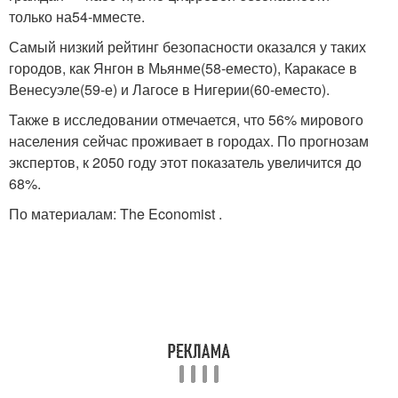
только на
54-м
месте.
Самый низкий рейтинг безопасности оказался у таких
городов, как Янгон в Мьянме
(58-е
место), Каракасе в
Венесуэле
(59-е
) и Лагосе в Нигерии
(60-е
место).
Также в исследовании отмечается, что 56% мирового
населения сейчас проживает в городах. По прогнозам
экспертов, к 2050 году этот показатель увеличится до
68%.
По материалам: The Economist .