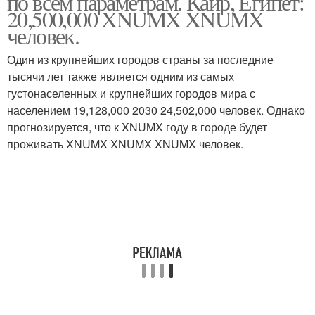
по всем параметрам. Каир, Египет:
20,500,000 XNUMX XNUMX
человек.
Один из крупнейших городов страны за последние
Воздух в мире
Городов по качеству
тысячи лет также является одним из самых
густонаселенных и крупнейших городов мира с
населением 19,128,000 2030 24,502,000 человек. Однако
прогнозируется, что к XNUMX году в городе будет
Мир по версии
Безопасные городовы
проживать XNUMX XNUMX XNUMX человек.
Страна в мире
Место в мире
Густонаселенные
Страны в мире
городовы