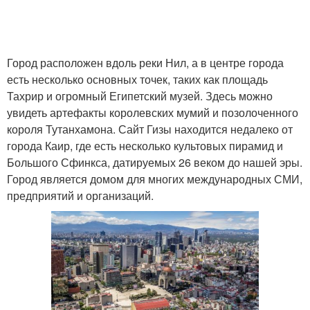
Столица в мире
Мир по населению
Город расположен вдоль реки Нил, а в центре города
есть несколько основных точек, таких как площадь
Тахрир и огромный Египетский музей. Здесь можно
увидеть артефакты королевских мумий и позолоченного
Мир по численности
Крупные городовы
короля Тутанхамона. Сайт Гизы находится недалеко от
города Каир, где есть несколько культовых пирамид и
Большого Сфинкса, датируемых 26 веком до нашей эры.
Город является домом для многих международных СМИ,
предприятий и организаций.
Российские городовы
Городов для игры
Столицы в мире
Городов в истории