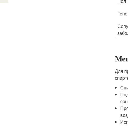
Пол
Гене
Сопу
забо
Мет
Для п
спирт
Сни
Под
сон
Про
воз
Исп