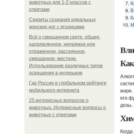
животных для 1-2 классов с
К
ответами
В
К
Секреты создания идеальных
М
женских ног с ягодицами
Всё о смешанном свете. общее,
напрявленное, непрямое или
Вли
отраженное, рассеянное,
смешанное, местное.
Как
Использование различных типов
освещения в интерьере
Алког
систе
Где Россия в глобальном рейтинге
жире.
мобильного интернета
его ф
25 интересных вопросов о
дозы,
животных. Интересные вопросы о
Хим
животных с ответами
Когда