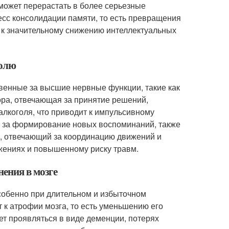
может перерастать в более серьезные
есс консолидации памяти, то есть превращения
 к значительному снижению интеллектуальных
голю
венные за высшие нервные функции, такие как
ора, отвечающая за принятие решений,
алкоголя, что приводит к импульсивному
й за формирование новых воспоминаний, также
к, отвечающий за координацию движений и
ижениях и повышенному риску травм.
ения в мозге
собенно при длительном и избыточном
 к атрофии мозга, то есть уменьшению его
ет проявляться в виде деменции, потерях