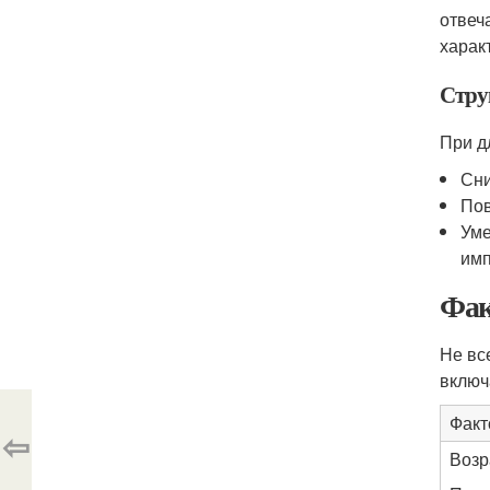
отвеч
харак
Стру
При д
Сни
Пов
Уме
имп
Фак
Не вс
включ
Факт
⇦
Возр