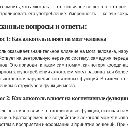
 помнить, что алкоголь — это токсичное вещество, которое
нтролировать его употребление. Умеренность — ключ к сохр
занные вопросы и ответы:
с 1: Как алкоголь влияет на мозг человека
оль оказывает значительное влияние на мозг человека, на
йствует на центральную нервную систему, замедляя переда
нов. Это приводит к таким симптомам, как потеря координа
ярном злоупотреблении алкоголем могут развиваться более
вых клеток и нарушение когнитивных функций. В тяжелых с
ениям в структуре и функции мозга.
ос 2: Как алкоголь влияет на когнитивные функци
оль негативно влияет на когнитивные функции, включая пам
нию. Кратковременное воздействие алкоголя может вызвать
остям в восприятии информации и принятии решений. При 