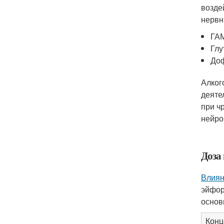
возде
нервн
ГАМ
Глу
Доф
Алког
деяте
при ч
нейро
Доза
Влиян
эйфор
основ
Конц