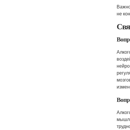
Важно
не ко
Свя
Вопро
Алког
возде
нейро
регул
мозго
измен
Вопр
Алког
мышле
трудн