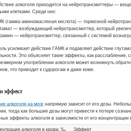
йствие алкоголя приходится на нейротрансмиттеры — веще
ыми клетками. Среди них:
К (гамма-аминомасляная кислота) — тормозной нейротранс
тамат — возбуждающий нейротрансмиттер, который увеличи
амин — нейротрансмиттер, связанный с системой вознагр
оль усиливает действие ГАМК и подавляет действие глутама
льности. Это объясняет такие эффекты, как расслабление, 
резмерном употреблении алкоголя может возникнуть обрат
нов, что приводит к судорогам и даже коме.
 и эффект
ие алкоголя на мозг
напрямую зависит от его дозы. Неболь
ии, тогда как большие дозы могут привести к потере созна
ные эффекты алкоголя в зависимости от его концентрации в
ентрация алкоголя в крови, ‰
Эффект