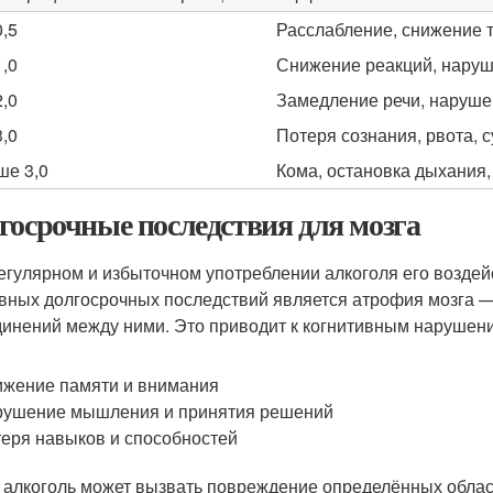
0,5
Расслабление, снижение 
1,0
Снижение реакций, наруш
2,0
Замедление речи, наруше
3,0
Потеря сознания, рвота, 
е 3,0
Кома, остановка дыхания,
госрочные последствия для мозга
егулярном и избыточном употреблении алкоголя его воздей
авных долгосрочных последствий является атрофия мозга —
динений между ними. Это приводит к когнитивным нарушения
жение памяти и внимания
ушение мышления и принятия решений
еря навыков и способностей
 алкоголь может вызвать повреждение определённых областе