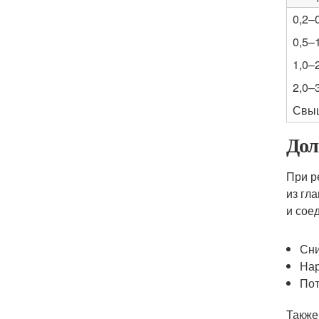
0,2–
0,5–
1,0–
2,0–
Свыш
Дол
При р
из гл
и сое
Сни
Нар
Пот
Также