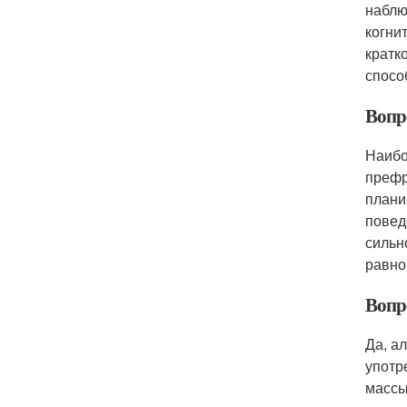
наблю
когни
кратк
спосо
Вопр
Наибо
префр
плани
повед
сильн
равно
Вопр
Да, а
употр
массы