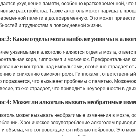
дается ухудшение памяти, особенно кратковременной, что 
тивные расстройства. Также алкоголь может нарушать проц
овременной памяти в долговременную. Это может привести
бностей и трудностям в повседневной жизни.
ос 3: Какие отделы мозга наиболее уязвимы к алко
лее уязвимыми к алкоголю являются отделы мозга, ответст
онтальная кора, гиппокамп и мозжечок. Префронтальная к
рование и контроль над импульсами, особенно страдает от 
ению и снижению самоконтроля. Гиппокамп, ответственны
о поражается, что вызывает проблемы с памятью. Мозжечо
весие, также страдает, что приводит к неуверенности в дв
ос 4: Может ли алкоголь вызвать необратимые измен
лкоголь может вызывать необратимые изменения в мозге, о
еблении. Хроническое злоупотребление алкоголем приводит
 и объема, что сопровождается гибелью нейронов. Это мож