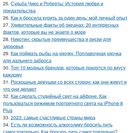
25.
Судьба Чико и Роберты: История любви и
предательства
26.
Как я бросила курить за один день: мой личный опыт
27.
Удивительные факты об океанах: 20 интересных
фактов, которые вы не знаете о море
28.
Никотин: скрытые преимущества и риски для
здоровья
29.
Как поймать рыбы на удочку. Поплавочная удочка
для дальнего заброса
30.
Топ-10 модных брендов, которые придутся по вкусу
каждому
31.
Роскошные девушки со всех сторон: как они живут и
что они делают
32.
Как сделать студийный свет на айфоне. Как
пользоваться режимом портретного света на iPhone 8
Plus
33.
2023: самые счастливые страны мира
34.
Есть ли возможность алкоголику бросить пить
самостоятельно. Как бросить пить самостоятельно?