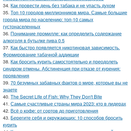
34.
Как провести день без табака и не упасть духом
35.
Топ 10 городов-миллионников мира. Самые большие
города мира по населению: топ-10 самых
густонаселенных
36.
Понимание промилле: как определить содержание
алкоголя в бутылке пива 0.5
37.
Как быстро появляется никотиновая зависимость.
Формирование табачной аддикции
38.
Как бросить курить самостоятельно и преодолеть
синдром отмены. Абстиненция при отказе от курения:
проявления
39.
70 безумных забавных фактов о мире, которые вы не
знаете
40.
The Secret Life of Fish: Why They Don't Bite
41.
Самые счастливые страны мира 2023: кто в лидерах
42.
Всё о кофе: от сортов до приготовления
43.
Берегите себя и окружающих: 10 способов бросить
курить