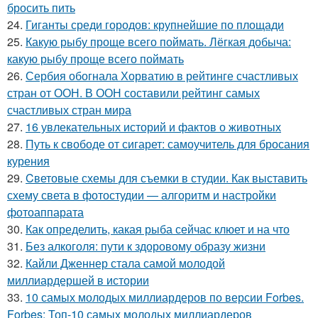
бросить пить
24.
Гиганты среди городов: крупнейшие по площади
25.
Какую рыбу проще всего поймать. Лёгкая добыча:
какую рыбу проще всего поймать
26.
Сербия обогнала Хорватию в рейтинге счастливых
стран от ООН. В ООН составили рейтинг самых
счастливых стран мира
27.
16 увлекательных историй и фактов о животных
28.
Путь к свободе от сигарет: самоучитель для бросания
курения
29.
Cветовые схемы для съемки в студии. Как выставить
схему света в фотостудии — алгоритм и настройки
фотоаппарата
30.
Как определить, какая рыба сейчас клюет и на что
31.
Без алкоголя: пути к здоровому образу жизни
32.
Кайли Дженнер стала самой молодой
миллиардершей в истории
33.
10 самых молодых миллиардеров по версии Forbes.
Forbes: Топ-10 самых молодых миллиардеров