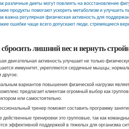
ак различные диеты могут повлиять на восстановление фи
акие продукты помогают ускорить метаболизм и улучшить 
ак важна регулярная физическая активность для поддержа
акие ошибки чаще всего допускают люди, стремящиеся вер
 сбросить лишний вес и вернуть строй
ая двигательная активность улучшает не только физическую
ается иммунитет, укрепляются сердечные мышцы, нормали
и другое.
альным вариантов повышения физической нагрузки являет
комплекс предлагает клиентам огромный выбор как группов
уктором или самостоятельно.
ссиональный тренер поможет составить программу занятий,
 действенные тренировки это групповые, так как командный
тся эффективной поддержкой в тяжелых для организма сит