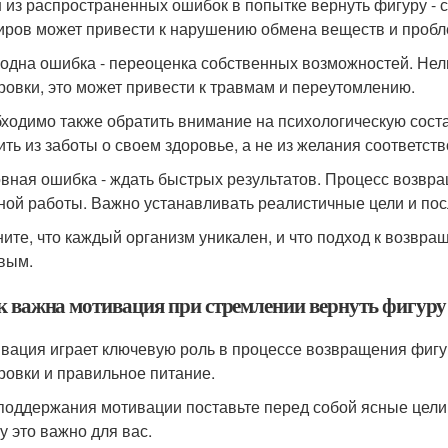
н из распространенных ошибок в попытке вернуть фигуру - с
иров может привести к нарушению обмена веществ и пробл
 одна ошибка - переоценка собственных возможностей. Нел
ровки, это может привести к травмам и переутомлению.
бходимо также обратить внимание на психологическую сос
ить из заботы о своем здоровье, а не из желания соответст
овная ошибка - ждать быстрых результатов. Процесс возвр
ной работы. Важно устанавливать реалистичные цели и пос
ните, что каждый организм уникален, и что подход к возв
вым.
ак важна мотивация при стремлении вернуть фигуру
ивация играет ключевую роль в процессе возвращения фигу
ровки и правильное питание.
 поддержания мотивации поставьте перед собой ясные цели. 
у это важно для вас.