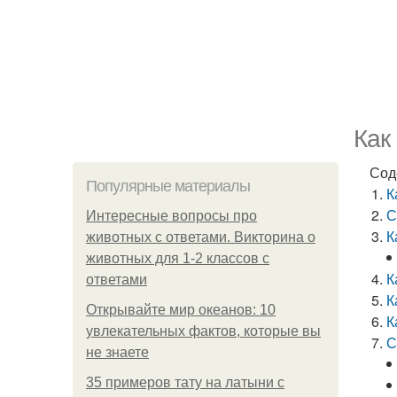
Как
Сод
Популярные материалы
К
С
Интересные вопросы про
К
животных с ответами. Викторина о
животных для 1-2 классов с
К
ответами
К
Открывайте мир океанов: 10
К
увлекательных фактов, которые вы
С
не знаете
35 примеров тату на латыни с