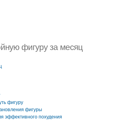
ойную фигуру за месяц
ц
у
уть фигуру
становления фигуры
ля эффективного похудения