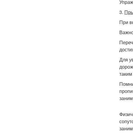
Упраж
3.
Пры
При в
Важно
Переч
дости
Для у
дорож
таким
Помни
пропи
заним
Физич
сопут
заним