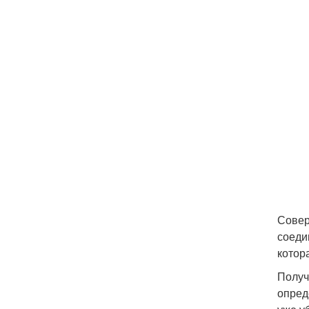
Совер
соеди
котор
Получ
опред