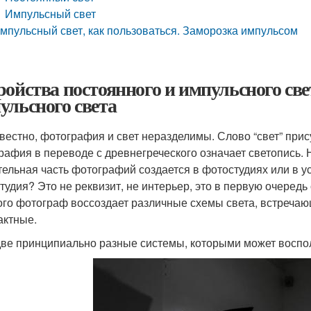
Импульсный свет
мпульсный свет, как пользоваться. Заморозка импульсом
ройства постоянного и импульсного све
ульсного света
звестно, фотография и свет неразделимы. Слово “свет” при
рафия в переводе с древнегреческого означает светопись. 
тельная часть фотографий создается в фотостудиях или в у
тудия? Это не реквизит, не интерьер, это в первую очеред
ого фотограф воссоздает различные схемы света, встречаю
актные.
две принципиально разные системы, которыми может воспо