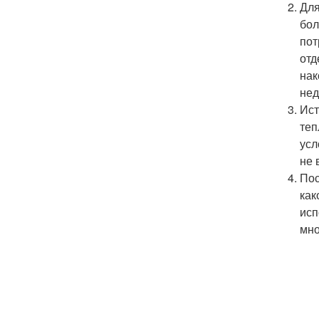
Для
бол
пот
отд
нак
нед
Ист
теп
усл
не 
Пос
как
исп
мно