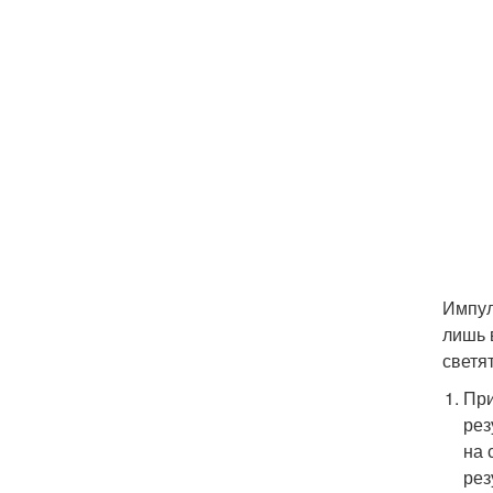
Импул
лишь 
светя
При
рез
на 
рез