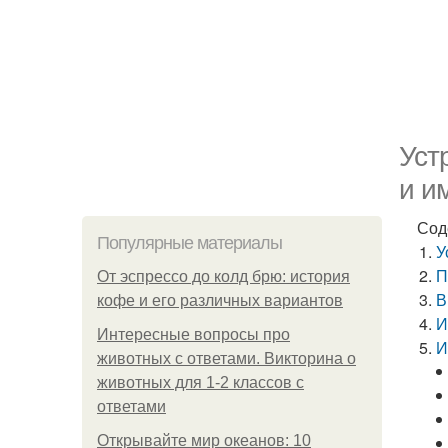
Уст
и и
Сод
Популярные материалы
У
П
От эспрессо до колд брю: история
В
кофе и его различных вариантов
И
Интересные вопросы про
И
животных с ответами. Викторина о
животных для 1-2 классов с
ответами
Открывайте мир океанов: 10