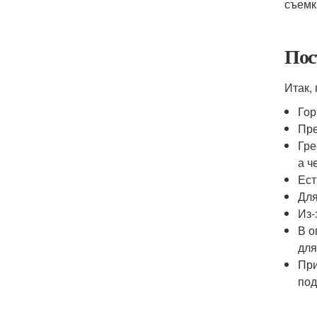
съемк
Пос
Итак,
Гор
Пре
Гре
а ч
Ест
Для
Из-
В о
дл
При
под