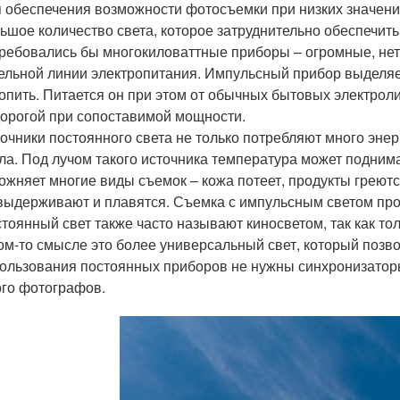
 обеспечения возможности фотосъемки при низких значени
ьшое количество света, которое затруднительно обеспечить
ребовались бы многокиловаттные приборы – огромные, не
ельной линии электропитания. Импульсный прибор выделяе
опить. Питается он при этом от обычных бытовых электроли
орогой при сопоставимой мощности.
очники постоянного света не только потребляют много энерг
ла. Под лучом такого источника температура может поднима
ожняет многие виды съемок – кожа потеет, продукты греют
выдерживают и плавятся. Съемка с импульсным светом про
тоянный свет также часто называют киносветом, так как то
ом-то смысле это более универсальный свет, который позво
ользования постоянных приборов не нужны синхронизаторы
го фотографов.