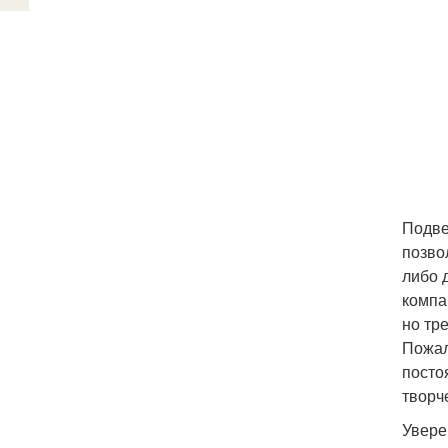
Подве
позво
либо 
компа
но тр
Пожал
посто
творч
Увере