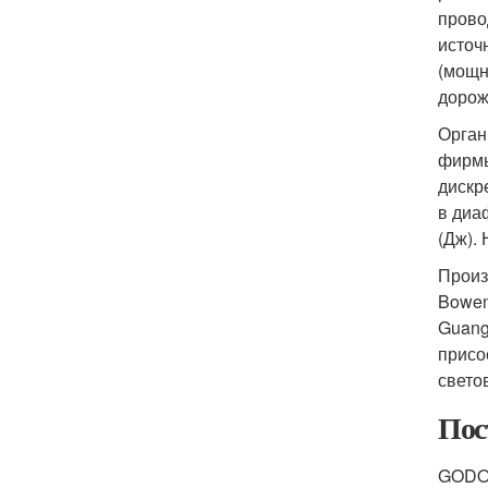
прово
источ
(мощн
дорож
Орган
фирмы
дискр
в диа
(Дж).
Произ
Bowens
Guang
присо
свето
Пос
GODOX