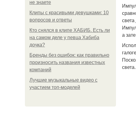
не знаете
Импул
сравн
Клипы с красивыми девушками: 10
света
вопросов и ответы
Импул
Кто снялся в клипе ХАБИБ. Есть ли
а зат
на самом деле у певца Хабиба
Испол
дочка?
галог
Бренды без ошибок: как правильно
Поско
произносить названия известных
света
компаний
Лучшие музыкальные видео с
участием топ-моделей