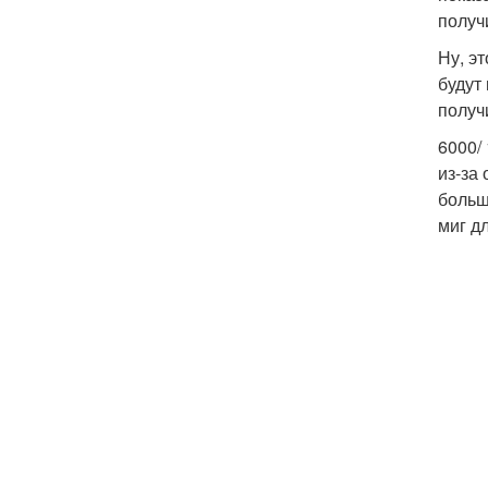
получ
Ну, э
будут
получ
6000/
из-за
больш
миг д