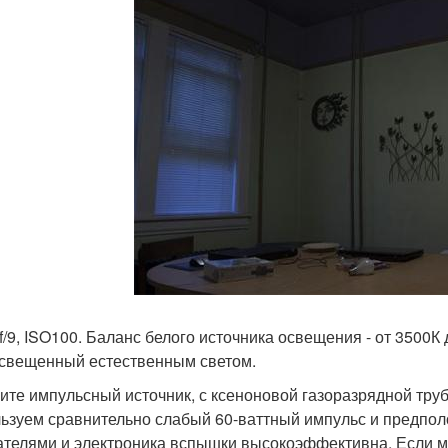
, f/9, ISO100. Баланс белого источника освещения - от 3500
освещенный естественным светом.
ите импульсный источник, с ксеноновой газоразрядной труб
ьзуем сравнительно слабый 60-ваттный импульс и предполо
ателями и электроника вспышки высокоэффективна. Если 