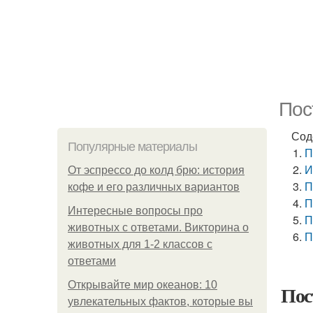
Пос
Сод
Популярные материалы
П
И
От эспрессо до колд брю: история
П
кофе и его различных вариантов
П
Интересные вопросы про
П
животных с ответами. Викторина о
П
животных для 1-2 классов с
ответами
Открывайте мир океанов: 10
Пос
увлекательных фактов, которые вы