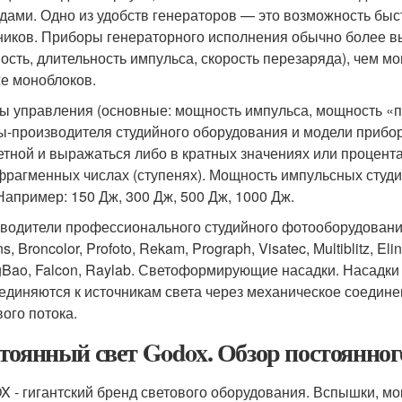
дами. Одно из удобств генераторов — это возможность быс
ников. Приборы генераторного исполнения обычно более вы
ость, длительность импульса, скорость перезаряда), чем мо
е моноблоков.
ы управления (основные: мощность импульса, мощность «пи
-производителя студийного оборудования и модели прибо
етной и выражаться либо в кратных значениях или процент
фрагменных числах (ступенях). Мощность импульсных студи
 Например: 150 Дж, 300 Дж, 500 Дж, 1000 Дж.
водители профессионального студийного фотооборудования,
, Broncolor, Profoto, Rekam, Prograph, Visatec, Multiblitz, E
Bao, Falcon, Raylab. Светоформирующие насадки. Насадки 
единяются к источникам света через механическое соединен
вого потока.
тоянный свет Godox. Обзор постоянног
 - гигантский бренд светового оборудования. Вспышки, моно