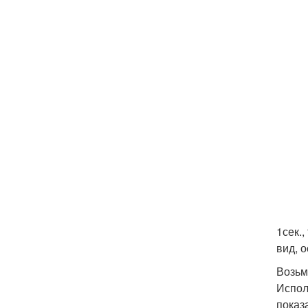
1сек.
вид, 
Возьм
Испол
показ