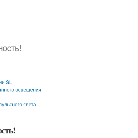
ость!
е
ии SL
оянного освещения
пульсного света
сть!