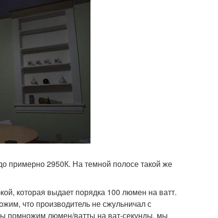
К до примерно 2950К. На темной полосе такой же
кой, которая выдает порядка 100 люмен на ватт.
жим, что производитель не сжульничал с
мы помножим люмен/ватты на ват-секунды, мы