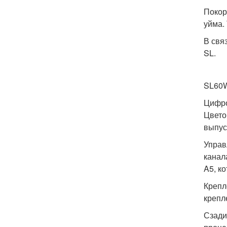
Покор
уйма.
В свя
SL.
SL60
Цифро
Цвето
выпус
Управ
канал
A5, к
Крепл
крепл
Сзади