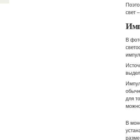
Поэто
свет 
Имп
В фот
свето
импул
Источ
выдел
Импул
обычн
для т
можно
В мон
устан
разме