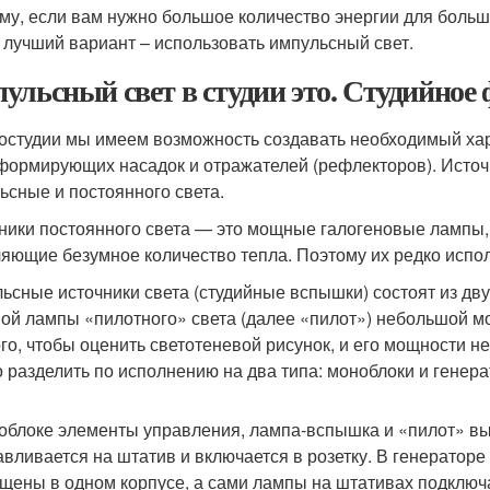
му, если вам нужно большое количество энергии для больш
– лучший вариант – использовать импульсный свет.
ульсный свет в студии это. Студийное
остудии мы имеем возможность создавать необходимый хар
формирующих насадок и отражателей (рефлекторов). Источн
ьсные и постоянного света.
ники постоянного света — это мощные галогеновые лампы,
яющие безумное количество тепла. Поэтому их редко испол
ьсные источники света (студийные вспышки) состоят из дв
ой лампы «пилотного» света (далее «пилот») небольшой м
ого, чтобы оценить светотеневой рисунок, и его мощности 
 разделить по исполнению на два типа: моноблоки и генера
облоке элементы управления, лампа-вспышка и «пилот» вы
авливается на штатив и включается в розетку. В генерато
щены в одном корпусе, а сами лампы на штативах подключ