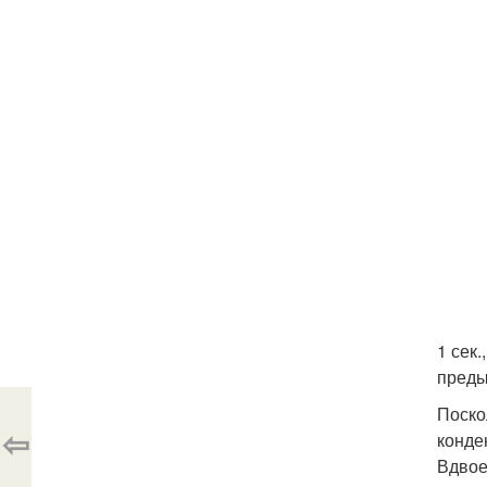
1 сек
преды
Поско
⇦
конде
Вдвое