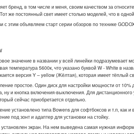
яет бренд, в том числе и меня, своим качеством за относи
 Тот же постоянный свет имеет столько моделей, что в одной
зи с этим объявляем старт серии обзоров по технике GODOX
W
вое значение в названии у всей линейки подразумевает мощ
вая температура 5600к, что указано буквой W - White в наз
кается версия Y – yellow (Жёлтая), которая имеет тёплый с
ление простое. Один диск для настройки мощности от 10% 
а, ну и кнопка включения-выключения. Для дистанционног
оторый сейчас приобретается отдельно.
ение установлено типа Bowens для софтбоксов и т.п, как и
ение под зонт и адаптер для установки на стойку.
 установлен экран. На нем выведена самая нужная информа