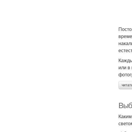
Посто
време
накал
естес
Кажды
или в
фотог
читат
Выб
Каким
свето