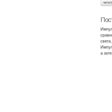
читат
Пос
Импул
сравн
света
Импул
а зат