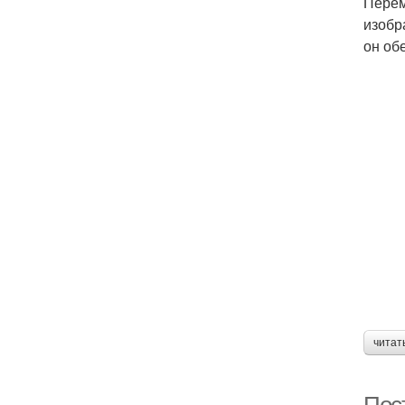
Перем
изобр
он об
читат