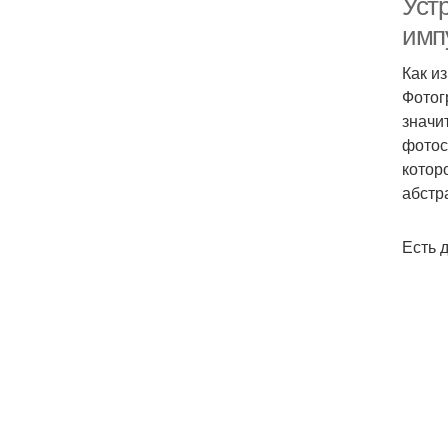
Устр
имп
Как и
Фотог
значи
фотос
котор
абстр
Есть 