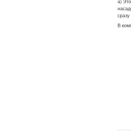
а) Эт
насад
сразу
В ком