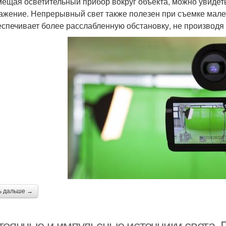
ещая осветительный прибор вокруг объекта, можно увидеть
ажение. Непрерывный свет также полезен при съемке мален
еспечивает более расслабленную обстановку, не производя
ь дальше →