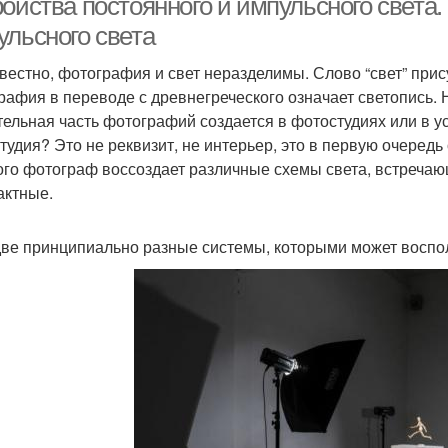
ойства постоянного и импульсного света.
ульсного света
звестно, фотография и свет неразделимы. Слово “свет” при
рафия в переводе с древнегреческого означает светопись. 
тельная часть фотографий создается в фотостудиях или в у
тудия? Это не реквизит, не интерьер, это в первую очеред
ого фотограф воссоздает различные схемы света, встречаю
актные.
две принципиально разные системы, которыми может воспо