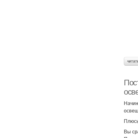
читат
Пос
осв
Начин
освещ
Плюсы
Вы ср