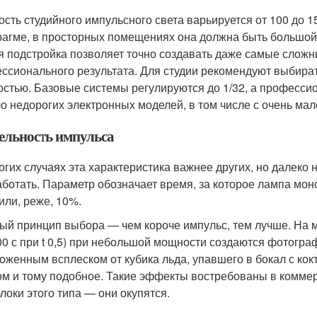
сть студийного импульсного света варьируется от 100 до 1
агме, в просторных помещениях она должна быть большой и
я подстройка позволяет точно создавать даже самые слож
ссионального результата. Для студии рекомендуют выбират
стью. Базовые системы регулируются до 1/32, а профессио
о недорогих электронных моделей, в том числе с очень мал
ельность импульса
огих случаях эта характеристика важнее других, но далеко
аботать. Параметр обозначает время, за которое лампа мо
) или, реже, 10%.
ый принцип выбора — чем короче импульс, тем лучше. На 
00 с при t 0,5) при небольшой мощности создаются фотогра
оженным всплеском от кубика льда, упавшего в бокал с ко
ом и тому подобное. Такие эффекты востребованы в коммерч
локи этого типа — они окупятся.