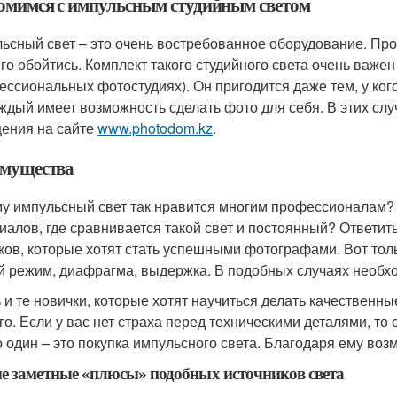
омимся с импульсным студийным светом
ьсный свет – это очень востребованное оборудование. Пр
его обойтись. Комплект такого студийного света очень важе
ессиональных фотостудиях). Он пригодится даже тем, у ког
аждый имеет возможность сделать фото для себя. В этих с
ения на сайте
www.photodom.kz
.
мущества
у импульсный свет так нравится многим профессионалам?
иалов, где сравнивается такой свет и постоянный? Ответит
ков, которые хотят стать успешными фотографами. Вот толь
й режим, диафрагма, выдержка. В подобных случаях необх
ь и те новички, которые хотят научиться делать качествен
го. Если у вас нет страха перед техническими деталями, то
о один – это покупка импульсного света. Благодаря ему во
 заметные «плюсы» подобных источников света