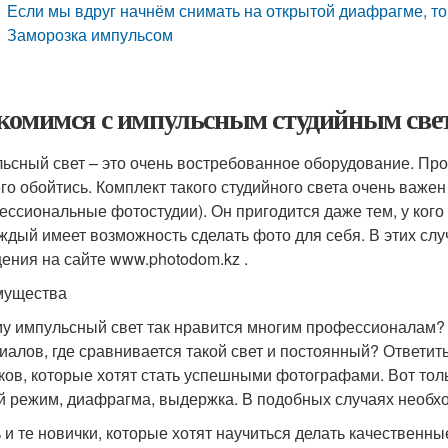
Если мы вдруг начнём снимать на открытой диафрагме, т
Заморозка импульсом
комимся с импульсным студийным све
ьсный свет – это очень востребованное оборудование. Пр
его обойтись. Комплект такого студийного света очень важе
ессиональные фотостудии). Он пригодится даже тем, у кого
аждый имеет возможность сделать фото для себя. В этих с
ения на сайте www.photodom.kz .
мущества
у импульсный свет так нравится многим профессионалам?
иалов, где сравнивается такой свет и постоянный? Ответит
ков, которые хотят стать успешными фотографами. Вот толь
й режим, диафрагма, выдержка. В подобных случаях необх
ь и те новички, которые хотят научиться делать качествен