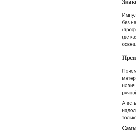
Знак
Импул
без н
(проф
где к
освещ
Преи
Почем
матер
нович
ручно
А ест
надол
тольк
Самые