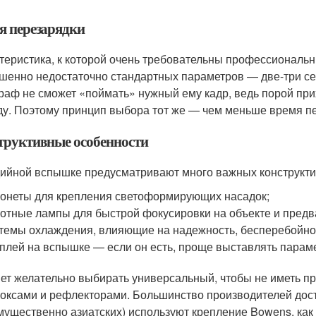
я перезарядки
теристика, к которой очень требовательны профессиональ
шенно недостаточно стандартных параметров — две-три се
раф не сможет «поймать» нужный ему кадр, ведь порой пр
ду. Поэтому принцип выбора тот же — чем меньше время пе
труктивные особенности
дийной вспышке предусматривают много важных конструкт
онеты для крепления светоформирующих насадок;
отные лампы для быстрой фокусировки на объекте и предва
темы охлаждения, влияющие на надежность, бесперебойно
плей на вспышке — если он есть, проще выставлять парам
ет желательно выбирать универсальный, чтобы не иметь п
оксами и рефлекторами. Большинство производителей до
мущественно азиатских) используют крепление Bowens, как 