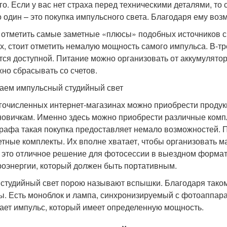
го. Если у вас нет страха перед техническими деталями, то
о один – это покупка импульсного света. Благодаря ему во
 отметить самые заметные «плюсы» подобных источников св
х, стоит отметить немалую мощность самого импульса. В-тр
тся доступной. Питание можно организовать от аккумулято
жно сбрасывать со счетов.
аем импульсный студийный свет
гочисленных интернет-магазинах можно приобрести продук
 новичкам. Именно здесь можно приобрести различные комп
рафа такая покупка предоставляет немало возможностей. 
тные комплекты. Их вполне хватает, чтобы организовать 
– это отличное решение для фотосессии в выездном формате
роэнергии, который должен быть портативным.
 студийный свет порою называют вспышки. Благодаря таком
ы. Есть моноблок и лампа, синхронизируемый с фотоаппара
ает импульс, который имеет определенную мощность.