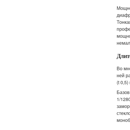
Мощно
диафр
Тонка
профе
мощно
немал
Длит
Во мн
ней р
(t 0,5
Базов
1/128
замор
стекл
моноб