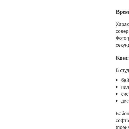
Врем
Харак
совер
Фотог
секун
Конс
В сту
бай
пил
сис
дис
Байон
софтб
(преи