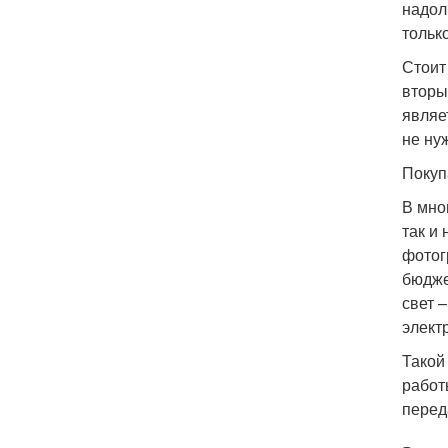
надол
тольк
Стоит
вторы
являе
не ну
Покуп
В мно
так и
фотог
бюдже
свет 
элект
Такой
работ
перед