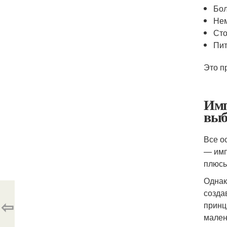
Бо
Нем
Сто
Пит
Это п
Имп
выб
Все о
— имп
плюсы
Однак
созда
⇦
принц
мален