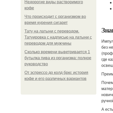
Недорогие виды растворимого
кофе
Что происходит с организмом во
время курения сигарет
Зна
Тату на латыни с переводом.
Татуировка с надписью на латыни с
Импул
переводом для мужчины
без н
Сколько времени выветривается 1
(проф
бутылка пива из организма: полное
где к
руководство
освещ
От эспрессо до колд брю: история
Преи
кофе и его различных вариантов
Почем
матер
нович
ручно
А ест