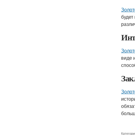
Золот
будет
разли
Инт
Золот
виде 
спосо
Зак
Золот
истор
обяза
больш
Категори