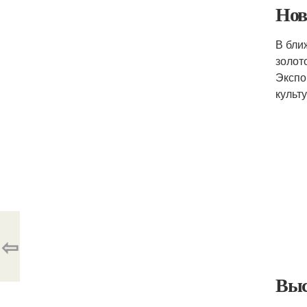
Нов
В бли
золот
Экспо
культ
⇦
Выс