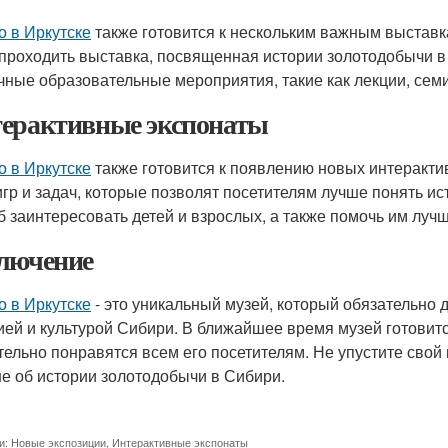
о в Иркутске
также готовится к нескольким важным выстав
 проходить выставка, посвященная истории золотодобычи в 
чные образовательные мероприятия, такие как лекции, сем
ерактивные экспонаты
о в Иркутске
также готовится к появлению новых интеракти
игр и задач, которые позволят посетителям лучше понять ис
б заинтересовать детей и взрослых, а также помочь им луч
лючение
о в Иркутске
- это уникальный музей, который обязательно 
ией и культурой Сибири. В ближайшее время музей готовит
тельно понравятся всем его посетителям. Не упустите свой
е об истории золотодобычи в Сибири.
и:
Новые экспозиции
,
Интерактивные экспонаты