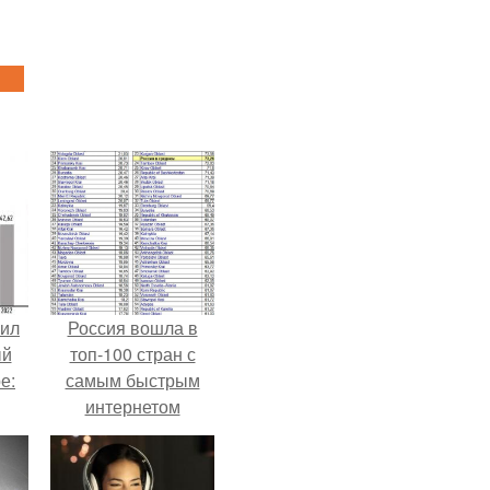
вил
Россия вошла в
ый
топ-100 стран с
е:
самым быстрым
интернетом