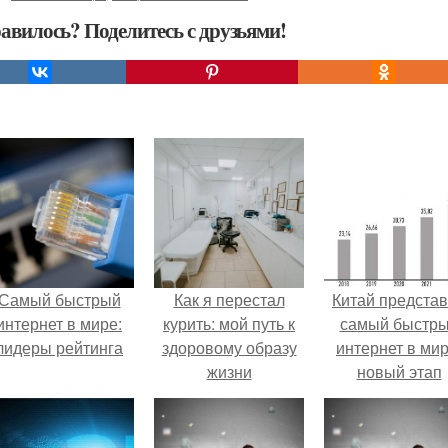
авилось? Поделитесь с друзьями!
Самый быстрый
Как я перестал
Китай предста
интернет в мире:
курить: мой путь к
самый быстр
лидеры рейтинга
здоровому образу
интернет в мир
жизни
новый этап
цифровой
революции