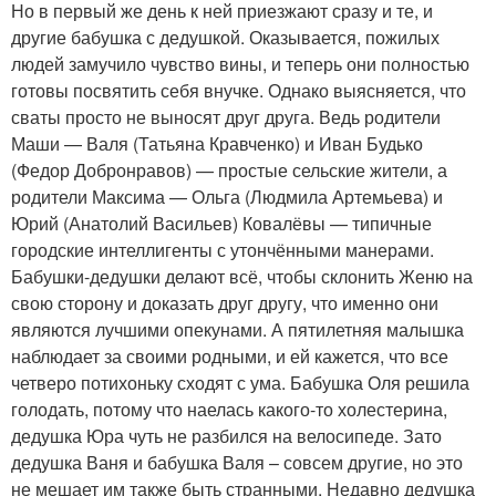
Но в первый же день к ней приезжают сразу и те, и
другие бабушка с дедушкой. Оказывается, пожилых
людей замучило чувство вины, и теперь они полностью
готовы посвятить себя внучке. Однако выясняется, что
сваты просто не выносят друг друга. Ведь родители
Маши — Валя (Татьяна Кравченко) и Иван Будько
(Федор Добронравов) — простые сельские жители, а
родители Максима — Ольга (Людмила Артемьева) и
Юрий (Анатолий Васильев) Ковалёвы — типичные
городские интеллигенты с утончёнными манерами.
Бабушки-дедушки делают всё, чтобы склонить Женю на
свою сторону и доказать друг другу, что именно они
являются лучшими опекунами. А пятилетняя малышка
наблюдает за своими родными, и ей кажется, что все
четверо потихоньку сходят с ума. Бабушка Оля решила
голодать, потому что наелась какого-то холестерина,
дедушка Юра чуть не разбился на велосипеде. Зато
дедушка Ваня и бабушка Валя – совсем другие, но это
не мешает им также быть странными. Недавно дедушка