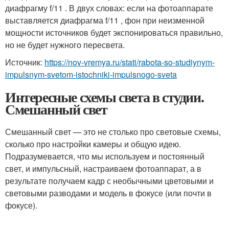
диафрагму f/11 . В двух словах: если на фотоаппарате
выставляется диафрагма f/11 , фон при неизменной
мощности источников будет экспонироваться правильно,
но не будет нужного пересвета.
Источник:
https://nov-vremya.ru/stati/rabota-so-studiynym-
impulsnym-svetom-istochniki-impulsnogo-sveta
Интересные схемы света в студии.
Смешанный свет
Смешанный свет — это не столько про световые схемы,
сколько про настройки камеры и общую идею.
Подразумевается, что мы используем и постоянный
свет, и импульсный, настраиваем фотоаппарат, а в
результате получаем кадр с необычными цветовыми и
световыми разводами и модель в фокусе (или почти в
фокусе).