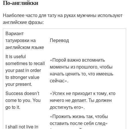
По-английски
Наиболее часто для тату на руках мужчины используют
английские фразы:
Вариант
татуировки на
Перевод
английском языке
It is useful
«Порой важно вспомнить
sometimes to recall
моменты из прошлого, чтобы
your past in order
начать ценить то, что имеешь
to stronger value
сейчас».
your present.
Success doesn’t
«Успех не приходит к тому, кто
come to you. You
ничего не делает. Ты должен
go to it.
достигнуть его».
«Прожить жизнь так, чтобы
оставить после себя след»
I shall not live in