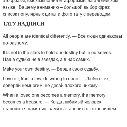
это фразы, высказывания и афоризмы на английском
языке . Вашему вниманию – большой выбор фраз:
список популярных цитат и фото тату с переводом.
ТАТУ НАДПИСИ
All people are identical differently. — Все люди одинаковы
по-разному.
It is not in the stars to hold our destiny but in ourselves. —
Наша судьба не в звездах, а в нас самих.
Make your own destiny. — Верши свою судьбу.
Love all, trust a few, do wrong to none. — Люби всех,
доверяй немногим, не делай плохого никому.
When a loved one becomes a memory, the memory
becomes a treasure. — Когда любимый человек
становится памятью, память становится сокровищем.