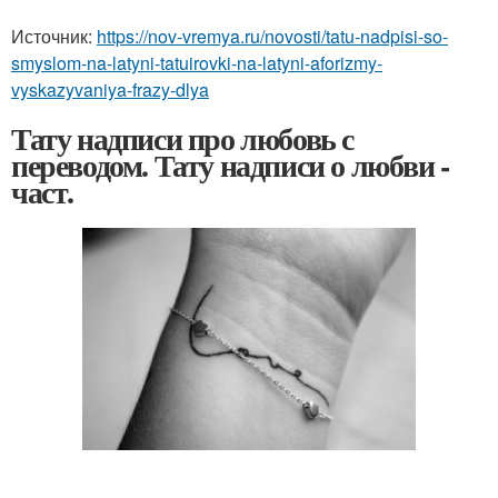
Источник:
https://nov-vremya.ru/novosti/tatu-nadpisi-so-
smyslom-na-latyni-tatuirovki-na-latyni-aforizmy-
vyskazyvaniya-frazy-dlya
Тату надписи про любовь с
переводом. Тату надписи о любви -
част.