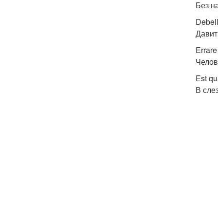
Без н
Debell
Давит
Errar
Челов
Est qu
В сле