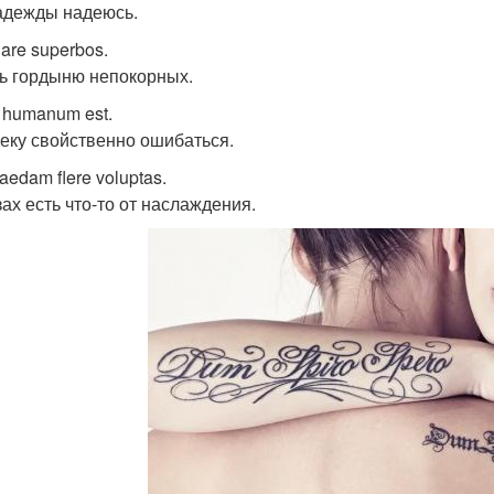
адежды надеюсь.
are superbos.
ь гордыню непокорных.
e humanum est.
еку свойственно ошибаться.
aedam flere voluptas.
зах есть что-то от наслаждения.