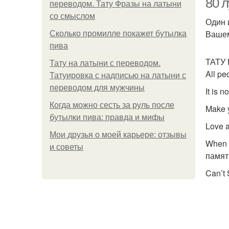
80 
переводом. Тату Фразы на латыни
со смыслом
Один 
Вашем
Сколько промилле покажет бутылка
пива
ТАТУ
Тату на латыни с переводом.
All pe
Татуировка с надписью на латыни с
переводом для мужчины
It is 
Когда можно сесть за руль после
Make 
бутылки пива: правда и мифы
Love a
Мои друзья о моей карьере: отзывы
When 
и советы
памят
Can’t