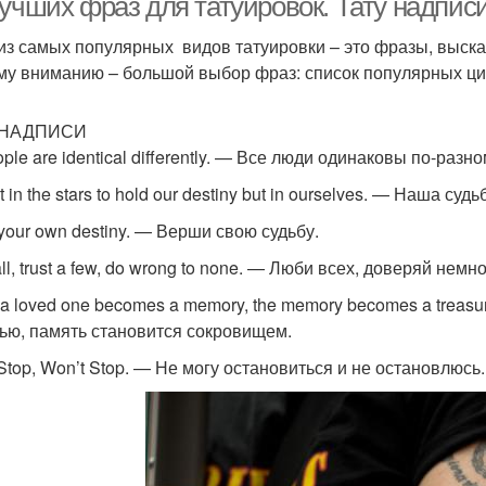
лучших фраз для татуировок. Тату надпис
из самых популярных видов татуировки – это фразы, выск
у вниманию – большой выбор фраз: список популярных цит
 НАДПИСИ
ople are identical differently. — Все люди одинаковы по-разно
not in the stars to hold our destiny but in ourselves. — Наша суд
your own destiny. — Верши свою судьбу.
ll, trust a few, do wrong to none. — Люби всех, доверяй нем
a loved one becomes a memory, the memory becomes a treas
ью, память становится сокровищем.
 Stop, Won’t Stop. — Не могу остановиться и не остановлюсь.