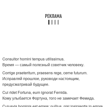
Consultor homini tempus utilissimus.
Время — самый полезный советчик человеку.
Corrige praeteritum, praesens rege, cerne futurum.
Исправляй прошлое, руководи настоящим,
предусматривай будущее.
Cui ridet Fortuna, eum ignorat Femida.
Кому улыбается Фортуна, того не замечает Фемида.
Cujusvis hominis est errare; nullius, nisi insipientis in errore