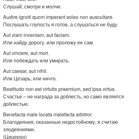
Слушай, смотри и молчи.
Audire ignoti quom imperant soleo non auscultare.
Послушать глупость я готов, а слушаться не буду.
Aut viam inveniam, aut faciam.
Или найду дорогу, или проложу ее сам.
Aut vincere, aut mori.
Или побеждать или умирать.
Aut caesar, aut nihil.
Или Цезарь, или ничто.
Beatitudo nоn est virtutis praemium, sed ipsa virtus.
Счастье – не награда за доблесть, но само является
доблестью.
Benefacta male locata malefacta arbitror.
Благодеяния, оказанные недостойному, я считаю
злодеяниями.
(Цицерон)