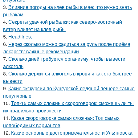
3.
Влияние погоды на клёв рыбы в мае: что нужно знать
рыбакам
4.
Секреты удачной рыбалки: как северо-восточный
ветер влияет на клев рыбы
5.
Headlines:
6.
Через сколько можно садиться за руль после приёма
лекарств: важные рекомендации
7.
Сколько дней требуется организму, чтобы вывести
алкоголь
8.
Сколько держится алкоголь в крови и как его быстрее
вывести
9.
Какие экскурсии по Кунгурской ледяной пещере самые
популярные
10.
Топ-15 самых сложных скороговорок: сможешь ли ты
их правильно произнести
11.
Какая скороговорка самая сложная: Топ самых
непобедимых вариантов
12.
Какие основные достопримечательности Ульяновска