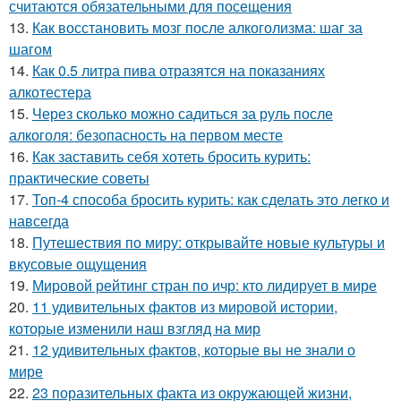
считаются обязательными для посещения
13.
Как восстановить мозг после алкоголизма: шаг за
шагом
14.
Как 0.5 литра пива отразятся на показаниях
алкотестера
15.
Через сколько можно садиться за руль после
алкоголя: безопасность на первом месте
16.
Как заставить себя хотеть бросить курить:
практические советы
17.
Топ-4 способа бросить курить: как сделать это легко и
навсегда
18.
Путешествия по миру: открывайте новые культуры и
вкусовые ощущения
19.
Мировой рейтинг стран по ичр: кто лидирует в мире
20.
11 удивительных фактов из мировой истории,
которые изменили наш взгляд на мир
21.
12 удивительных фактов, которые вы не знали о
мире
22.
23 поразительных факта из окружающей жизни,