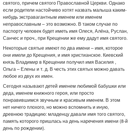
святого, причем святого Православной Церкви. Однако
если родители настойчиво хотят назвать малыша каким-
нибудь экстравагантным именем или именем
неправославным – это возможно. В таком случае по
паспорту человек будет иметь имя Олеся, Алёна, Руслан,
Санчес и проч., при Крещении же ему дадут имя святого.
Некоторые святые имеют по два имени – имя, которое
они имели до Крещения, и имя христианское. Киевский
князь Владимир в Крещении получил имя Василия ,
Ольга – Елены и т. д. В честь этих святых можно давать
любое из двух их имен.
Сегодня называют детей именем любимой бабушки или
деда, именем книжного героя, или просто
понравившимся звучным и красивым именем. В этом
нет ничего плохого, но можно вспомнить и иную,
древнюю традицию: младенцу давали имя того святого,
память которого пришлась на день наречения имени (8-й
день по рождении).