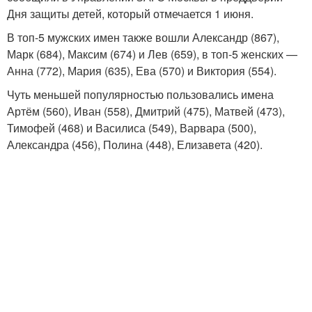
Дня защиты детей, который отмечается 1 июня.
В топ-5 мужских имен также вошли Александр (867),
Марк (684), Максим (674) и Лев (659), в топ-5 женских —
Анна (772), Мария (635), Ева (570) и Виктория (554).
Чуть меньшей популярностью пользовались имена
Артём (560), Иван (558), Дмитрий (475), Матвей (473),
Тимофей (468) и Василиса (549), Варвара (500),
Александра (456), Полина (448), Елизавета (420).