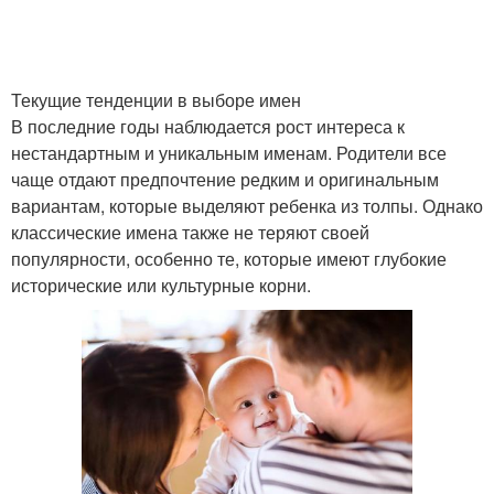
Тенденции в женских
Международные имена
именах
Текущие тенденции в выборе имен
В последние годы наблюдается рост интереса к
нестандартным и уникальным именам. Родители все
чаще отдают предпочтение редким и оригинальным
Имена в разных
Русские имена
вариантам, которые выделяют ребенка из толпы. Однако
регионах
классические имена также не теряют своей
популярности, особенно те, которые имеют глубокие
исторические или культурные корни.
Имена на выбор
Тенденции в именах
Различия в популярных
Красивое имя
именах