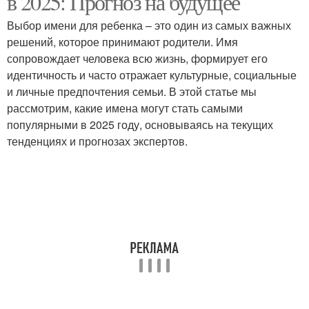
в 2025: Прогноз на будущее
Выбор имени для ребенка – это один из самых важных
решений, которое принимают родители. Имя
сопровождает человека всю жизнь, формирует его
Имена для детей
Моды на имена
идентичность и часто отражает культурные, социальные
и личные предпочтения семьи. В этой статье мы
рассмотрим, какие имена могут стать самыми
популярными в 2025 году, основываясь на текущих
Классические имена
Новые тенденции
тенденциях и прогнозах экспертов.
Предпочтения в именах
Редкие имена
Имена для девочек
Имя для ребенка