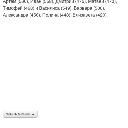
Артём (560), Иван (558), Дмитрий (475), Матвей (473),
Тимофей (468) и Василиса (549), Варвара (500),
Александра (456), Полина (448), Елизавета (420).
читать дальше →