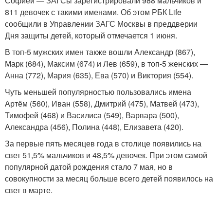
Софией — ЗАГСы зарегистрировали 988 мальчиков и
811 девочек с такими именами. Об этом РБК Life
сообщили в Управлении ЗАГС Москвы в преддверии
Дня защиты детей, который отмечается 1 июня.
В топ-5 мужских имен также вошли Александр (867),
Марк (684), Максим (674) и Лев (659), в топ-5 женских —
Анна (772), Мария (635), Ева (570) и Виктория (554).
Чуть меньшей популярностью пользовались имена
Артём (560), Иван (558), Дмитрий (475), Матвей (473),
Тимофей (468) и Василиса (549), Варвара (500),
Александра (456), Полина (448), Елизавета (420).
За первые пять месяцев года в столице появились на
свет 51,5% мальчиков и 48,5% девочек. При этом самой
популярной датой рождения стало 7 мая, но в
совокупности за месяц больше всего детей появилось на
свет в марте.