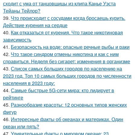
сходит с ума от танцовщицы из клипа Канье Уэста
Тейаны Тейлор?
39.
Что происходит с сосудами когда бросаешь курить.
Действие курения на сердце
40.
Как отказаться от курения. Что такое никотиновая
зависимость
41.
Безопасность на воде: опасные речные рыбы и раки
42.
Что такое синдром отмены никотина и как с ним
справиться. Неделя без сигарет: изменения в организме
43.
Список самых больших городов по населению на
2023 год. Топ 10 самых больших городов по численности
населения в 2023 году:
44.
Самые быстрые 5G-сети мира: кто лидирует в
рейтинге
45.
Разнообразие красоты: 12 основных типов женских
фигур
46.
Интересные факты об океанах и материках. Один
океан или пять?
47.
Удивительные факты о мировом океане: 23