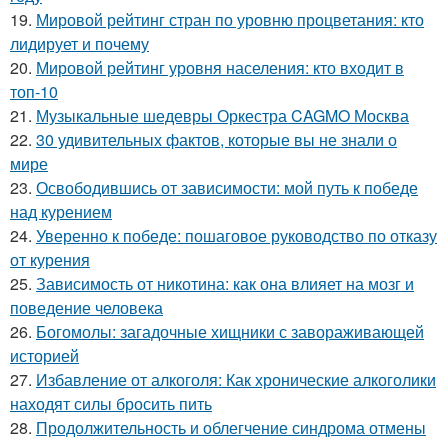
19.
Мировой рейтинг стран по уровню процветания: кто
лидирует и почему
20.
Мировой рейтинг уровня населения: кто входит в
топ-10
21.
Музыкальные шедевры Оркестра CAGMO Москва
22.
30 удивительных фактов, которые вы не знали о
мире
23.
Освободившись от зависимости: мой путь к победе
над курением
24.
Уверенно к победе: пошаговое руководство по отказу
от курения
25.
Зависимость от никотина: как она влияет на мозг и
поведение человека
26.
Богомолы: загадочные хищники с завораживающей
историей
27.
Избавление от алкоголя: Как хронические алкоголики
находят силы бросить пить
28.
Продолжительность и облегчение синдрома отмены