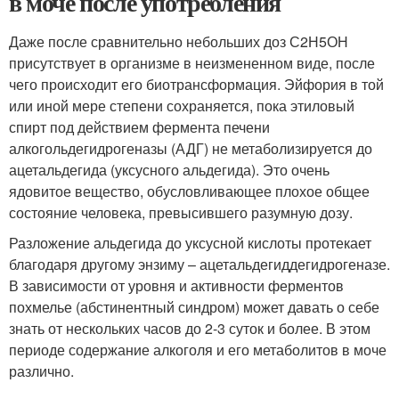
в моче после употребления
Даже после сравнительно небольших доз С2Н5ОН
присутствует в организме в неизмененном виде, после
чего происходит его биотрансформация. Эйфория в той
или иной мере степени сохраняется, пока этиловый
спирт под действием фермента печени
алкогольдегидрогеназы (АДГ) не метаболизируется до
ацетальдегида (уксусного альдегида). Это очень
ядовитое вещество, обусловливающее плохое общее
состояние человека, превысившего разумную дозу.
Разложение альдегида до уксусной кислоты протекает
благодаря другому энзиму – ацетальдегиддегидрогеназе.
В зависимости от уровня и активности ферментов
похмелье (абстинентный синдром) может давать о себе
знать от нескольких часов до 2-3 суток и более. В этом
периоде содержание алкоголя и его метаболитов в моче
различно.