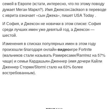
семей в Европе (кстати, интересно, что по этому поводу
думает Меган Маркл?). Имя Джексон/Jackson в переводе
с иврита означает «сын Джека», пишет USA Today .
И София, и Джексон не новички в этом списке: София
среди лучших имен уже девятый год, а Джексон —
шестой.
Изменения в списках популярных имен в этом году
произошли благодаря онлайн-
видео
игре Fortnite
(мальчиков стали называть Рамиресами/Ramirez на 57%
чаще) и семьи Кардашьян-Дженнер (имя дочери Кайли
Дженнер Сторми/Stormi стало на 63% более
востребованным).