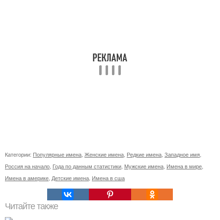
Категории:
Популярные имена
,
Женские имена
,
Редкие имена
,
Западное имя
,
Россия на начало
,
Года по данным статистики
,
Мужские имена
,
Имена в мире
,
Имена в америке
,
Детские имена
,
Имена в сша
Читайте также