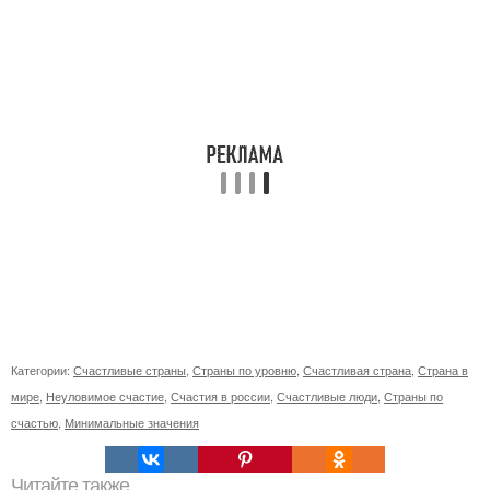
Категории:
Счастливые страны
,
Страны по уровню
,
Счастливая страна
,
Страна в
мире
,
Неуловимое счастие
,
Счастия в россии
,
Счастливые люди
,
Страны по
счастью
,
Минимальные значения
Читайте также