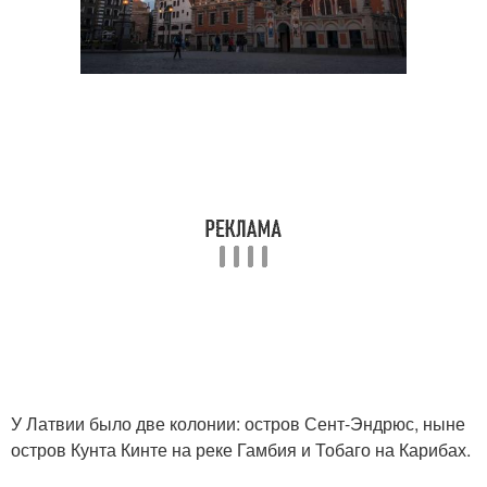
У Латвии было две колонии: остров Сент-Эндрюс, ныне
остров Кунта Кинте на реке Гамбия и Тобаго на Карибах.