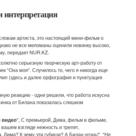
и интерпретация
словам артиста, это настоящий мини-фильм о
днако не все меломаны оценили новинку высоко,
ему, передает NUR.KZ.
солютно серьезную творческую арт-работу от
к "Она моя". Случилось то, чего я никогда еще
 клип (здесь и далее орфография и пунктуация
ную реакцию - одни решили, что работа искусна
винка от Билана показалась слишком
е
видео
", С премьерой, Дима, фильм в фильме,
м вашем взгляде нежность и трепет,
, Дима? К чему эти губищи? А Билан огонь!", "Не