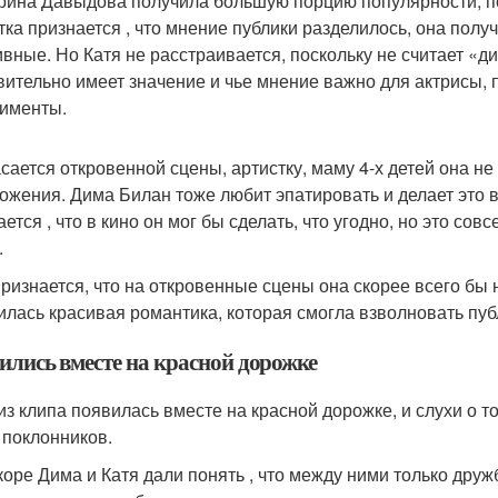
рина Давыдова получила большую порцию популярности, по
тка признается , что мнение публики разделилось, она полу
ивные. Но Катя не расстраивается, поскольку не считает «ди
вительно имеет значение и чье мнение важно для актрисы,
именты.
асается откровенной сцены, артистку, маму 4-х детей она не
ожения. Дима Билан тоже любит эпатировать и делает это в
ется , что в кино он мог бы сделать, что угодно, но это сов
.
признается, что на откровенные сцены она скорее всего бы н
илась красивая романтика, которая смогла взволновать пуб
ились вместе на красной дорожке
из клипа появилась вместе на красной дорожке, и слухи о т
 поклонников.
коре Дима и Катя дали понять , что между ними только дружб