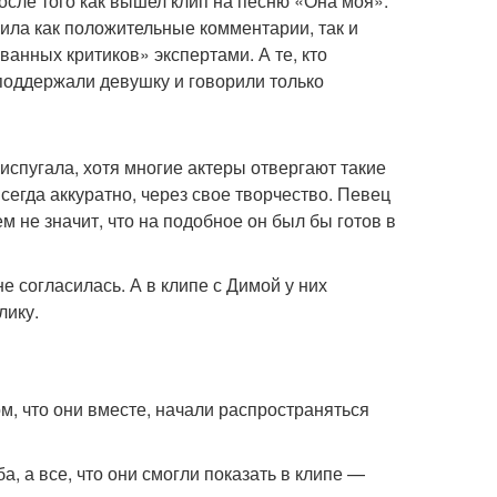
сле того как вышел клип на песню «Она моя».
чила как положительные комментарии, так и
ванных критиков» экспертами. А те, кто
 поддержали девушку и говорили только
 испугала, хотя многие актеры отвергают такие
сегда аккуратно, через свое творчество. Певец
сем не значит, что на подобное он был бы готов в
е согласилась. А в клипе с Димой у них
лику.
ом, что они вместе, начали распространяться
а, а все, что они смогли показать в клипе —