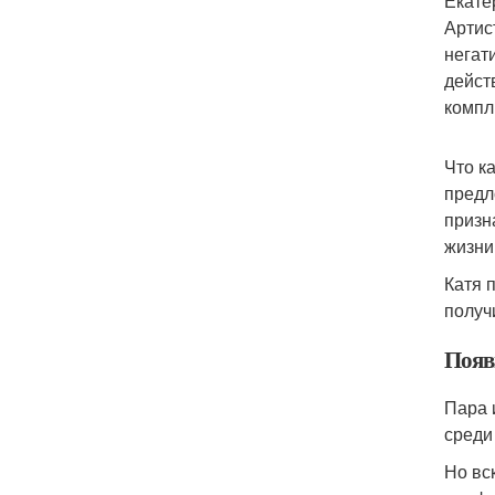
Екате
Артис
негат
дейст
компл
Что к
предл
призна
жизни
Катя 
получ
Появ
Пара 
среди
Но вс