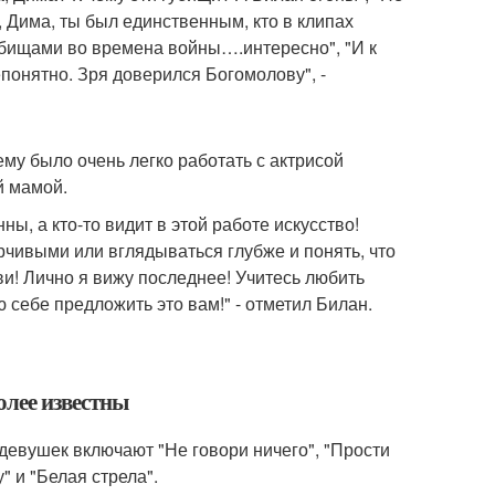
, Дима, ты был единственным, кто в клипах
 губищами во времена войны….интересно", "И к
онятно. Зря доверился Богомолову", -
ему было очень легко работать с актрисой
й мамой.
ны, а кто-то видит в этой работе искусство!
рчивыми или вглядываться глубже и понять, что
и! Лично я вижу последнее! Учитесь любить
 себе предложить это вам!" - отметил Билан.
олее известны
девушек включают "Не говори ничего", "Прости
у" и "Белая стрела".