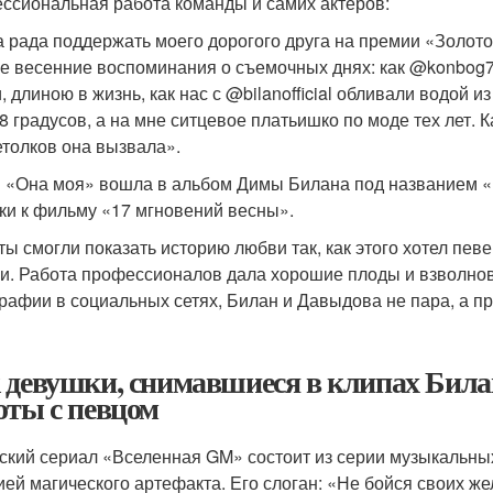
ссиональная работа команды и самих актеров:
 рада поддержать моего дорогого друга на премии «Золот
е весенние воспоминания о съемочных днях: как @konbog75
, длиною в жизнь, как нас с @bilanofficial обливали водой 
 8 градусов, а на мне ситцевое платьишко по моде тех лет. 
етолков она вызвала».
 «Она моя» вошла в альбом Димы Билана под названием «
ки к фильму «17 мгновений весны».
ты смогли показать историю любви так, как этого хотел певе
и. Работа профессионалов дала хорошие плоды и взволнов
рафии в социальных сетях, Билан и Давыдова не пара, а пр
 девушки, снимавшиеся в клипах Била
оты с певцом
ский сериал «Вселенная GM» состоит из серии музыкальны
ией магического артефакта. Его слоган: «Не бойся своих же