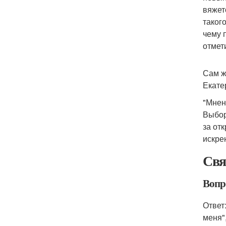
вяжет
таког
чему 
отмет
Сам ж
Екате
"Мнен
Выбор
за от
искре
Свя
Вопр
Ответ
меня",