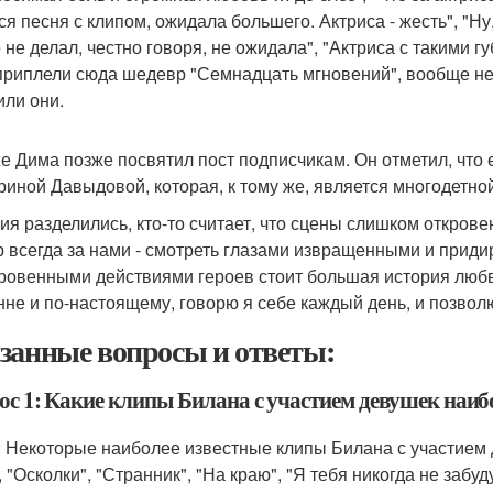
ся песня с клипом, ожидала большего. Актриса - жесть", "Ну
о не делал, честно говоря, не ожидала", "Актриса с такими
приплели сюда шедевр "Семнадцать мгновений", вообще неп
или они.
е Дима позже посвятил пост подписчикам. Он отметил, что 
риной Давыдовой, которая, к тому же, является многодетно
ия разделились, кто-то считает, что сцены слишком откровен
 всегда за нами - смотреть глазами извращенными и приди
кровенными действиями героев стоит большая история любв
нне и по-настоящему, говорю я себе каждый день, и позволю
занные вопросы и ответы:
ос 1: Какие клипы Билана с участием девушек наиб
: Некоторые наиболее известные клипы Билана с участием 
 "Осколки", "Странник", "На краю", "Я тебя никогда не забуд