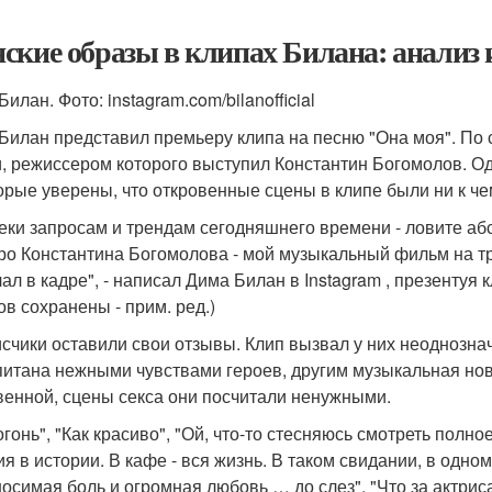
ские образы в клипах Билана: анализ 
илан. Фото: instagram.com/bilanofficial
Билан представил премьеру клипа на песню "Она моя". По 
, режиссером которого выступил Константин Богомолов. О
орые уверены, что откровенные сцены в клипе были ни к ч
еки запросам и трендам сегодняшнего времени - ловите аб
ро Константина Богомолова - мой музыкальный фильм на тре
лал в кадре", - написал Дима Билан в Instagram , презентуя
ов сохранены - прим. ред.)
счики оставили свои отзывы. Клип вызвал у них неоднознач
питана нежными чувствами героев, другим музыкальная но
венной, сцены секса они посчитали ненужными.
огонь", "Как красиво", "Ой, что-то стесняюсь смотреть полно
ия в истории. В кафе - вся жизнь. В таком свидании, в одно
осимая боль и огромная любовь … до слез", "Что за актриса