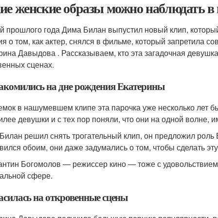
ие женские образы можно наблюдать в
й прошлого года Дима Билан выпустил новый клип, который
ия о том, как актер, снялся в фильме, который запретила с
рина Давыдова . Рассказываем, кто эта загадочная девушка
венных сценах.
акомились на дне рождения Екатерины
емок в нашумевшем клипе эта парочка уже несколько лет б
илее девушки и с тех пор поняли, что они на одной волне, 
 Билан решил снять трогательный клип, он предложил роль Е
вился обоим, они даже задумались о том, чтобы сделать эт
антин Богомолов — режиссер кино — тоже с удовольствием 
альной сфере.
асилась на откровенные сцены