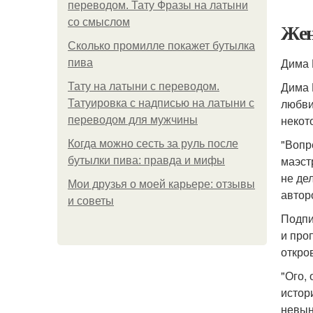
переводом. Тату Фразы на латыни
со смыслом
Жен
Сколько промилле покажет бутылка
Дима Б
пива
Дима 
Тату на латыни с переводом.
любви
Татуировка с надписью на латыни с
некот
переводом для мужчины
"Вопр
Когда можно сесть за руль после
маэст
бутылки пива: правда и мифы
не де
Мои друзья о моей карьере: отзывы
автор
и советы
Подпи
и про
откро
"Ого, 
истор
невын