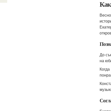
Как
Весно
истор
Екате
откро
Позн
До съ
на юб
Когда
понра
Конст
музык
Согл