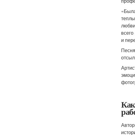
профе
«Была
теплы
любви
всего
и пер
Песня
отсыл
Артис
эмоци
фотог
Как
раб
Автор
истор