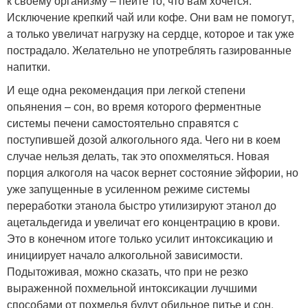
к своему организму – пейте то, что вам хочется.
Исключение крепкий чай или кофе. Они вам не помогут,
а только увеличат нагрузку на сердце, которое и так уже
пострадало. Желательно не употреблять газированные
напитки.
И еще одна рекомендация при легкой степени
опьянения – сон, во время которого ферментные
системы печени самостоятельно справятся с
поступившей дозой алкогольного яда. Чего ни в коем
случае нельзя делать, так это опохмеляться. Новая
порция алкоголя на часок вернет состояние эйфории, но
уже запущенные в усиленном режиме системы
переработки этанола быстро утилизируют этанол до
ацетальдегида и увеличат его концентрацию в крови.
Это в конечном итоге только усилит интоксикацию и
инициирует начало алкогольной зависимости.
Подытоживая, можно сказать, что при не резко
выраженной похмельной интоксикации лучшими
способами от похмелья будут обильное питье и сон.