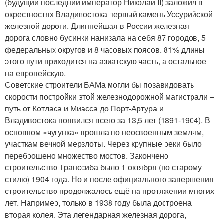
(будущий последний император Николай II) заложил в
окрестностях Владивостока первый камень Уссурийской
железной дороги. Длиннейшая в России железная
дорога словно бусинки нанизала на себя 87 городов, 5
федеральных округов и 8 часовых поясов. 81% длины
этого пути приходится на азиатскую часть, а остальное
на европейскую.
Советские строители БАМа могли бы позавидовать
скорости постройки этой железнодорожной магистрали –
путь от Котласа и Миасса до Порт-Артура и
Владивостока появился всего за 13,5 лет (1891-1904). В
основном «чугунка» прошла по неосвоенным землям,
участкам вечной мерзлоты. Через крупные реки было
переброшено множество мостов. Закончено
строительство Транссиба было 1 октября (по старому
стилю) 1904 года. Но и после официального завершения
строительство продолжалось ещё на протяжении многих
лет. Например, только в 1938 году была достроена
вторая колея. Эта легендарная железная дорога,