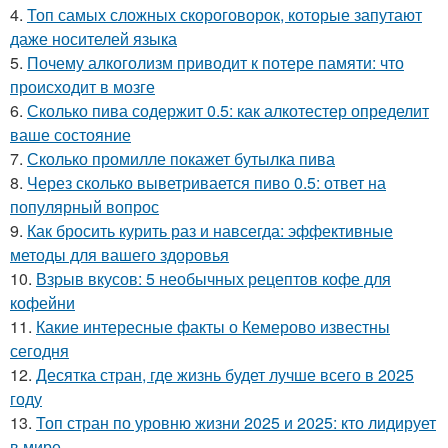
4.
Топ самых сложных скороговорок, которые запутают
даже носителей языка
5.
Почему алкоголизм приводит к потере памяти: что
происходит в мозге
6.
Сколько пива содержит 0.5: как алкотестер определит
ваше состояние
7.
Сколько промилле покажет бутылка пива
8.
Через сколько выветривается пиво 0.5: ответ на
популярный вопрос
9.
Как бросить курить раз и навсегда: эффективные
методы для вашего здоровья
10.
Взрыв вкусов: 5 необычных рецептов кофе для
кофейни
11.
Какие интересные факты о Кемерово известны
сегодня
12.
Десятка стран, где жизнь будет лучше всего в 2025
году
13.
Топ стран по уровню жизни 2025 и 2025: кто лидирует
в мире