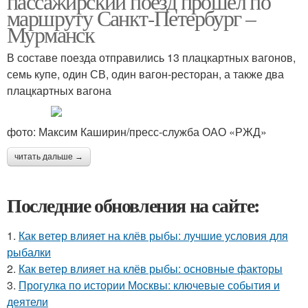
пассажирский поезд прошёл по
маршруту Санкт-Петербург –
Мурманск
В составе поезда отправились 13 плацкартных вагонов,
семь купе, один СВ, один вагон-ресторан, а также два
плацкартных вагона
фото: Максим Каширин/пресс-служба ОАО «РЖД»
читать дальше →
Последние обновления на сайте:
1.
Как ветер влияет на клёв рыбы: лучшие условия для
рыбалки
2.
Как ветер влияет на клёв рыбы: основные факторы
3.
Прогулка по истории Москвы: ключевые события и
деятели