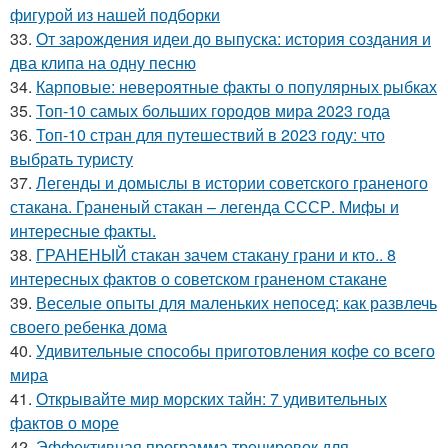
фигурой из нашей подборки
33.
От зарождения идеи до выпуска: история создания и
два клипа на одну песню
34.
Карповые: невероятные факты о популярных рыбках
35.
Топ-10 самых больших городов мира 2023 года
36.
Топ-10 стран для путешествий в 2023 году: что
выбрать туристу
37.
Легенды и домыслы в истории советского граненого
стакана. Граненый стакан – легенда СССР. Мифы и
интересные факты.
38.
ГРАНЕНЫЙ стакан зачем стакану грани и кто.. 8
интересных фактов о советском граненом стакане
39.
Веселые опыты для маленьких непосед: как развлечь
своего ребенка дома
40.
Удивительные способы приготовления кофе со всего
мира
41.
Открывайте мир морских тайн: 7 удивительных
фактов о море
42.
Эффективная программа тренировок для