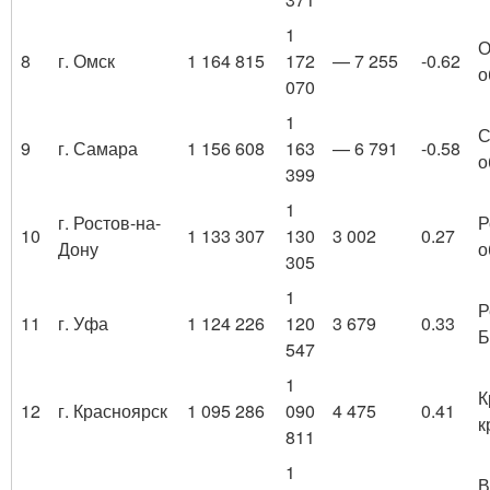
1
О
8
г. Омск
1 164 815
172
— 7 255
-0.62
о
070
1
С
9
г. Самара
1 156 608
163
— 6 791
-0.58
о
399
1
г. Ростов-на-
Р
10
1 133 307
130
3 002
0.27
Дону
о
305
1
Р
11
г. Уфа
1 124 226
120
3 679
0.33
Б
547
1
К
12
г. Красноярск
1 095 286
090
4 475
0.41
к
811
1
В