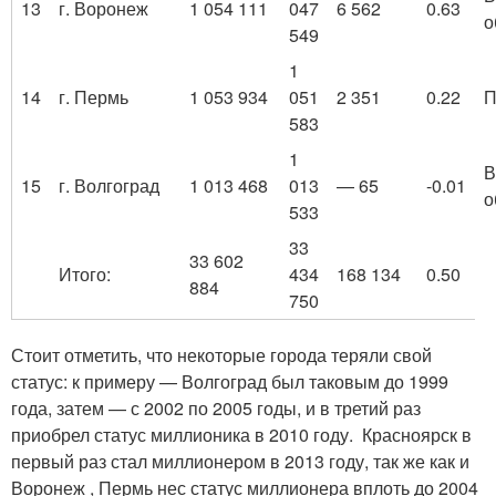
13
г. Воронеж
1 054 111
047
6 562
0.63
о
549
1
14
г. Пермь
1 053 934
051
2 351
0.22
П
583
1
В
15
г. Волгоград
1 013 468
013
— 65
-0.01
о
533
33
33 602
Итого:
434
168 134
0.50
884
750
Стоит отметить, что некоторые города теряли свой
статус: к примеру — Волгоград был таковым до 1999
года, затем — с 2002 по 2005 годы, и в третий раз
приобрел статус миллионика в 2010 году. Красноярск в
первый раз стал миллионером в 2013 году, так же как и
Воронеж , Пермь нес статус миллионера вплоть до 2004