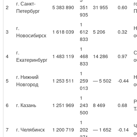
г. Санкт-
г
2
5 383 890
351
31 955
0.60
Петербург
П
935
1
г.
Н
3
1 618 039
612
5 206
0.32
Новосибирск
о
833
1
г.
С
4
1 483 119
468
14 286
0.97
Екатеринбург
о
833
1
г. Нижний
Н
5
1 253 511
259
— 5 502
-0.44
Новгород
о
013
1
Р
6
г. Казань
1 251 969
243
8 469
0.68
Т
500
1
Ч
7
г. Челябинск
1 200 719
202
— 1 652
-0.14
о
371