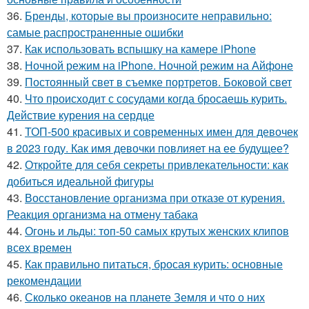
36.
Бренды, которые вы произносите неправильно:
самые распространенные ошибки
37.
Как использовать вспышку на камере iPhone
38.
Ночной режим на iPhone. Ночной режим на Айфоне
39.
Постоянный свет в съемке портретов. Боковой свет
40.
Что происходит с сосудами когда бросаешь курить.
Действие курения на сердце
41.
ТОП-500 красивых и современных имен для девочек
в 2023 году. Как имя девочки повлияет на ее будущее?
42.
Откройте для себя секреты привлекательности: как
добиться идеальной фигуры
43.
Восстановление организма при отказе от курения.
Реакция организма на отмену табака
44.
Огонь и льды: топ-50 самых крутых женских клипов
всех времен
45.
Как правильно питаться, бросая курить: основные
рекомендации
46.
Сколько океанов на планете Земля и что о них