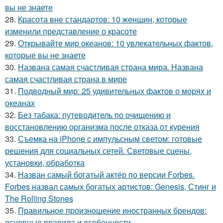
вы не знаете
28.
Красота вне стандартов: 10 женщин, которые
изменили представление о красоте
29.
Открывайте мир океанов: 10 увлекательных фактов,
которые вы не знаете
30.
Названа самая счастливая страна мира. Названа
самая счастливая страна в мире
31.
Подводный мир: 25 удивительных фактов о морях и
океанах
32.
Без табака: путеводитель по очищению и
восстановлению организма после отказа от курения
33.
Съемка на iPhone c импульсным светом: готовые
решения для социальных сетей. Световые сцены,
установки, обработка
34.
Назван самый богатый актёр по версии Forbes.
Forbes назвал самых богатых артистов: Genesis, Стинг и
The Rolling Stones
35.
Правильное произношение иностранных брендов:
основные правила и особенности