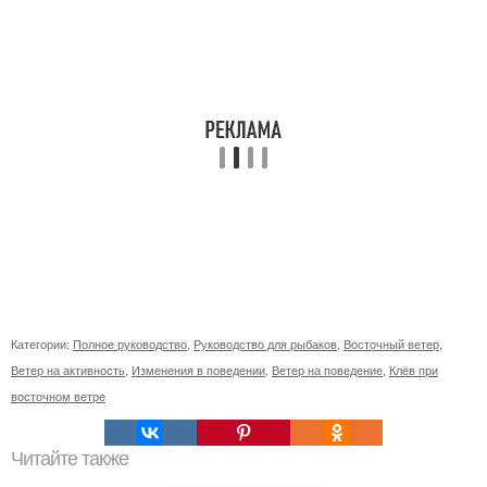
Категории:
Полное руководство
,
Руководство для рыбаков
,
Восточный ветер
,
Ветер на активность
,
Изменения в поведении
,
Ветер на поведение
,
Клёв при
восточном ветре
Читайте также