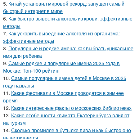
5.
Китай установил мировой рекорд: запущен самый
быстрый интернет в мире
6.
Как быстро вывести алкоголь из крови: эффективные
методы
7.
Как ускорить выведение алкоголя из организма:
эффективные методы
8.
Популярные и редкие имена: как выбрать уникальное
имя для ребенка
9.
Самые редкие и популярные имена 2025 года в
Москве: Топ-100 рейтинг
10.
Самые популярные имена детей в Москве в 2025
году названы
11.
Какие фестивали в Москве проводятся в зимнее
время
12.
Какие интересные факты о московских библиотеках
13.
Какие особенности климата Екатеринбурга влияют
на туризм
14.
Сколько промилле в бутылке пива и как быстро оно
выветривается