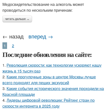
Медосвидетельствование на алкоголь может
проводиться по нескольким причинам:
читать дальше →
← назад
вперед →
1
2
Последние обновления на сайте:
1.
Революция скорости: как технологии ускоряют нашу
жизнь в 15 тысяч раз
2.
Какие прогулочные зоны в центре Москвы лучше
всего подходят для пеших экскурсий
3.
Какие события исторического значения проходили на
Красной площади
4.
Лидеры цифровой революции: Рейтинг стран по
скорости интернета в 2025 году