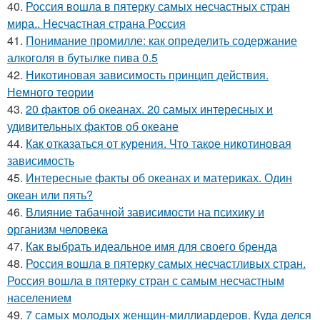
40.
Россия вошла в пятерку самых несчастных стран
мира.. Несчастная страна Россия
41.
Понимание промилле: как определить содержание
алкоголя в бутылке пива 0.5
42.
Никотиновая зависимость принцип действия.
Немного теории
43.
20 фактов об океанах. 20 самых интересных и
удивительных фактов об океане
44.
Как отказаться от курения. Что такое никотиновая
зависимость
45.
Интересные факты об океанах и материках. Один
океан или пять?
46.
Влияние табачной зависимости на психику и
организм человека
47.
Как выбрать идеальное имя для своего бренда
48.
Россия вошла в пятерку самых несчастливых стран.
Россия вошла в пятерку стран с самым несчастным
населением
49.
7 самых молодых женщин-миллиардеров. Куда делся