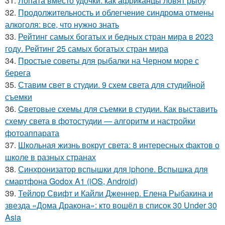
31.
Лопата вместо удочки: как африканцы ловят рыбу
32.
Продолжительность и облегчение синдрома отмены
алкоголя: все, что нужно знать
33.
Рейтинг самых богатых и бедных стран мира в 2023
году. Рейтинг 25 самых богатых стран мира
34.
Простые советы для рыбалки на Черном море с
берега
35.
Ставим свет в студии. 9 схем света для студийной
съемки
36.
Cветовые схемы для съемки в студии. Как выставить
схему света в фотостудии — алгоритм и настройки
фотоаппарата
37.
Школьная жизнь вокруг света: 8 интересных фактов о
школе в разных странах
38.
Синхронизатор вспышки для iphone. Вспышка для
смартфона Godox A1 (iOS, Android)
39.
Тейлор Свифт и Кайли Дженнер. Елена Рыбакина и
звезда «Дома Дракона»: кто вошёл в список 30 Under 30
Asia