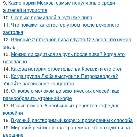
9.
Какие парки Москвы самые популярные среди
жителей и туристов
10.
Сколько промиллей в бутылке пива
11.
Что покажет алкотестер утром после вечернего
застолья
12.
Влияние 2 стаканов пива спустя 12 часов: что нужно
знать
13.
Можно ли садиться за руль после пива? Когда это
безопасно
14.
Какова история строительства Кремля и его стен
15.
Когда группа Любэ выступит в Петрозаводске?
Узнайте расписание концертов
16.
От кофе с молоком до экзотических смесей: как
разнообразить утренний кофе
17.
Взрыв вкусов: 5 необычных рецептов кофе для
кофейни
18.
Вкусный растворимый кофе: 3 проверенных способа
19.
Мировой рейтинг всех стран мира: кто находится на
вершине