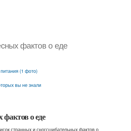
есных фактов о еде
питания (1 фото)
оторых вы не знали
х фактов о еде
писок странных и сногсшибательных фактов о