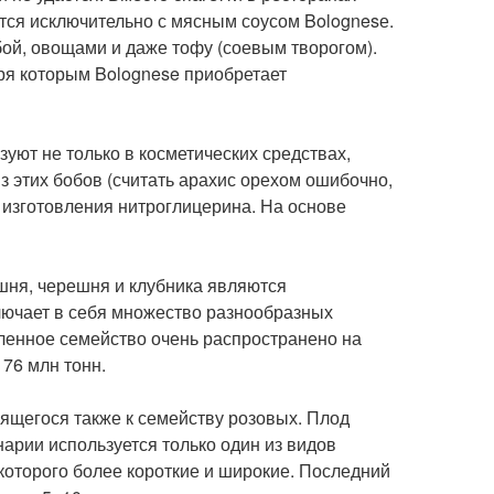
тся исключительно с мясным соусом Bolognesе.
ой, овощами и даже тофу (соевым творогом).
ря которым Bolognese приобретает
уют не только в косметических средствах,
з этих бобов (считать арахис орехом ошибочно,
 изготовления нитроглицерина. На основе
вишня, черешня и клубника являются
ключает в себя множество разнообразных
исленное семейство очень распространено на
 76 млн тонн.
сящегося также к семейству розовых. Плод
нарии используется только один из видов
которого более короткие и широкие. Последний