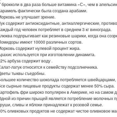
У брокколи в два раза больше витамина «С», чем в апельсин
Карамель фактически была создана арабами.
Морковь не улучшает зрение.
Лук содержит антиоксидантные, антиаллергические, против
Каждый год человек потребляет в среднем 3 кг винограда.
Клюква подпрыгивает как резиновые шарики, когда она созр
Помидоры имеют 10000 различных сортов.
Морковь содержит нулевой процент жира.
Арахис используется при изготовлении динамита.
92% арбуза содержит воду .
Салат-латук относится к семейству подсолнечника.
Цветы тыквы съедобны.
Большее количество шоколада потребляется швейцарцами, 
Все сырные пищевые продукты содержат менее 50% сыра.
Картофель фри широко популярен в Америке, но на самом де
Одной из причин прыщей является потребление молочных п
Груши, сливы и яблоки принадлежат к розовой семье.
70% оливковых продуктов не содержат чистое оливковое ма