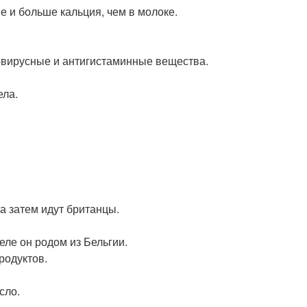
е и больше кальция, чем в молоке.
овирусные и антигистаминные вещества.
ела.
а затем идут британцы.
ле он родом из Бельгии.
родуктов.
сло.