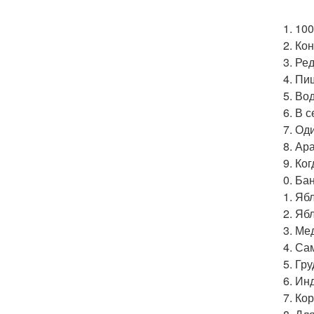
100
Кон
Ред
Пищ
Вод
В с
Оди
Ара
Ког
Бан
Ябл
Ябл
Мед
Сам
Гру
Инд
Кор