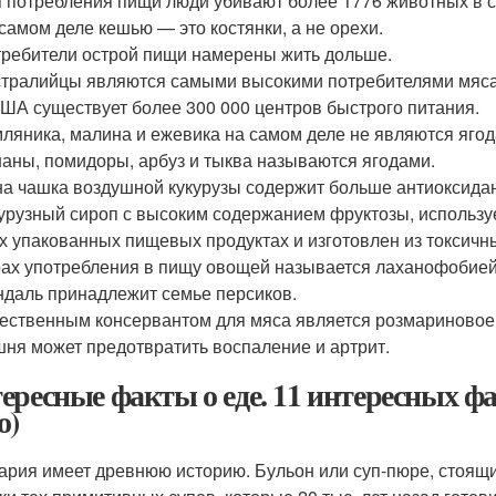
 потребления пищи люди убивают более 1776 животных в с
самом деле кешью — это костянки, а не орехи.
ребители острой пищи намерены жить дольше.
тралийцы являются самыми высокими потребителями мяса
ША существует более 300 000 центров быстрого питания.
ляника, малина и ежевика на самом деле не являются ягод
аны, помидоры, арбуз и тыква называются ягодами.
а чашка воздушной кукурузы содержит больше антиоксидан
урузный сироп с высоким содержанием фруктозы, использу
х упакованных пищевых продуктах и ​​изготовлен из токсич
ах употребления в пищу овощей называется лаханофобией
даль принадлежит семье персиков.
ественным консервантом для мяса является розмариновое
ня может предотвратить воспаление и артрит.
ересные факты о еде. 11 интересных фа
о)
ария имеет древнюю историю. Бульон или суп-пюре, стоящи