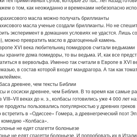
ки тех примитивных супов, которые 20 тыс. лет назад готов
ажем о том, как неожиданно и временами небезопасно исп
 арахисового масла можно получать бриллианты
ахисового масла ученые создали бриллианты. Но не спешит
рить эксперимент в домашних условиях не удастся. Лишь с
), можно превратить масло в драгоценный камень.
Европе XVI века любительниц помидоров считали ведьмами
вы храните дома помидоры, то вы ведьма. И, как все предс
атиться в вервольфа. Именно так считали в Европе в XVI 
 мазью, в состав которой входит мандрагора. А так как том
аклеймен.
лбаса древнее, чем тексты Библии
сы и сосиски древнее, чем Библия. В то время как самые р
в VIII–VII веках до н. э., колбасы готовились уже 4 000 ле
е продукты пользовались популярностью у древних греков 
 встретить в «Одиссее» Гомера, а древнегреческий поэт Эпи
 комедию «Колбаса».
Болонье не едят спагетти болоньезе
онье не едят спагетти болоньезе. И попробовать их в Итали