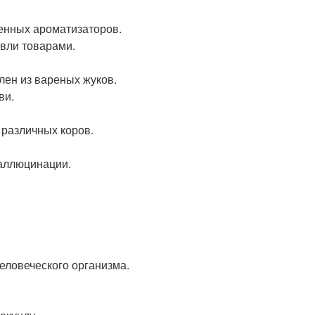
енных ароматизаторов.
овли товарами.
лен из вареных жуков.
ви.
 различных коров.
галлюцинации.
еловеческого организма.