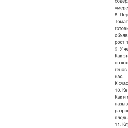
содер
умере
8. Пе
Томат
готов
объяв
рост 
9. У 
Как э
по ко
генов
нас.
К сча
10. К
Как и
назыв
разро
плоды
11. К