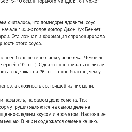
ъест 5–10 семян горького миндаля, он может
ека считалось, что помидоры ядовиты, соус
в начале 1830-х годов доктор Джон Кук Беннет
диареи. Эта ложная информация спровоцировала
ности этого соуса.
хлопьев больше генов, чем у человека. Человек
 червей (19 тыс.). Однако соперничать по числу
иса содержат на 25 тыс. генов больше, чем у
генов, а сложность состоящей из них цепи.
ли называть, на самом деле семена. Так
орму груши) являются на самом деле не
ыщенно-сладким вкусом и ароматом. Настоящие
м кешью. В них и содержатся семена кешью.