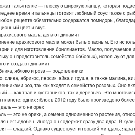
ожат тальятелле — плоскую широкую лапшу, которая подае
леднее время итальянцы готовят любимый соус также с рыб
любом рецепте обязательно содержатся помидоры, благода
ционный цвет и вкус.
 арахисового масла делают динамит
нение арахисового масла может быть опасным. Его использ
арии и для изготовления бриллиантов. Масло, получаемое и
льку он представитель семейства бобовых), используют для
ого и создают динамит
убника, яблоко и роза — родственники
о, слива, абрикос, персик, айва и груша, а также малина, 
венниками роз, так как входят в семейство розовых. Оно в
ний — как трав и кустарников, так и деревьев. Это многоч
 планете: одних яблок в 2012 году было произведено более
ндаль — это не орех
ль — это не орехи, а семена одноименного растения, отно
ля несъедобен. Иногда он содержит сразу два ядра. В кули
ля — сладкий. Однако существует и горький миндаль, ядра 