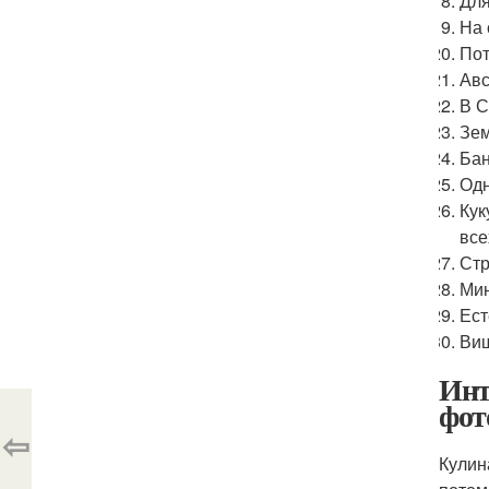
Для
На 
Пот
Авс
В С
Зем
Бан
Одн
Кук
все
Стр
Мин
Ест
Виш
Инт
фот
⇦
Кулин