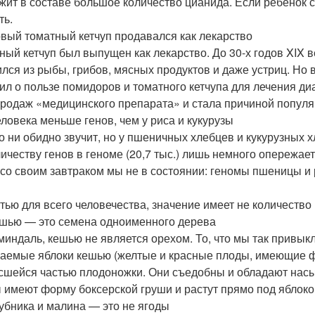
жит в составе большое количество цианида. Если ребенок с
ть.
рвый томатный кетчуп продавался как лекарство
ный кетчуп был выпущен как лекарство. До 30-х годов XIX в
ился из рыбы, грибов, мясных продуктов и даже устриц. Но 
ил о пользе помидоров и томатного кетчупа для лечения 
продаж «медицинского препарата» и стала причиной популяр
человека меньше генов, чем у риса и кукурузы
то ни обидно звучит, но у пшеничных хлебцев и кукурузных 
личеству генов в геноме (20,7 тыс.) лишь немного опережает
 со своим завтраком мы не в состоянии: геномы пшеницы и р
стью для всего человечества, значение имеет не количество 
ешью — это семена одноименного дерева
 миндаль, кешью не является орехом. То, что мы так привык
аемые яблоки кешью (желтые и красные плоды, имеющие ф
сшейся частью плодоножки. Они съедобны и обладают нас
 имеют форму боксерской груши и растут прямо под яблоко
лубника и малина — это не ягоды