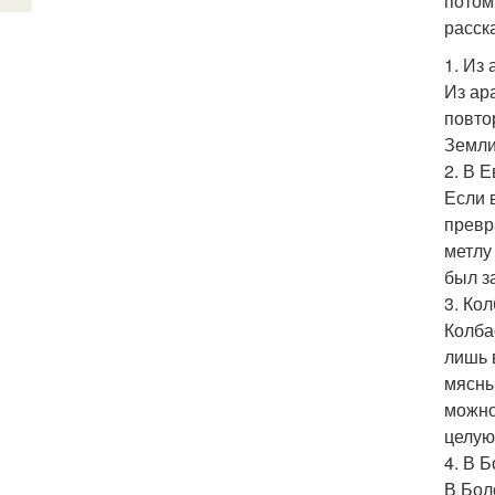
потом
расск
1. Из
Из ар
повто
Земли
2. В 
Если 
превр
метлу
был з
3. Ко
Колба
лишь 
мясны
можно
целую
4. В 
В Бол