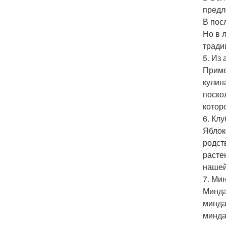
предл
В пос
Но в 
тради
5. Из
Приме
кулин
поско
котор
6. Кл
Яблок
родст
расте
нашей
7. Ми
Минда
минда
минда