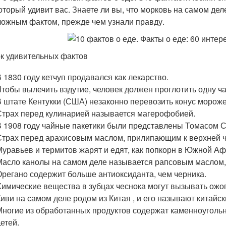
который удивит вас. Знаете ли вы, что морковь на самом дел
ложным фактом, прежде чем узнали правду.
к удивительных фактов
В 1830 году кетчуп продавался как лекарство.
Чтобы вылечить вздутие, человек должен проглотить одну ч
В штате Кентукки (США) незаконно перевозить конус мороже
Страх перед кулинарией называется магерофобией.
В 1908 году чайные пакетики были представлены Томасом 
Страх перед арахисовым маслом, прилипающим к верхней час
Муравьев и термитов жарят и едят, как попкорн в Южной Аф
Масло канолы на самом деле называется рапсовым маслом, 
Орегано содержит больше антиоксиданта, чем черника.
Химические вещества в зубцах чеснока могут вызывать ожог
Киви на самом деле родом из Китая , и его называют китай
Многие из обработанных продуктов содержат каменноугольну
детей.