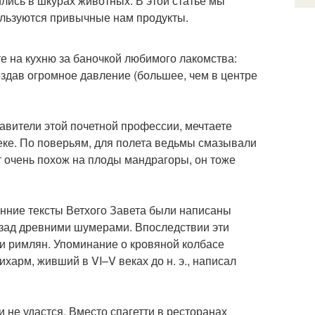
ились в шкурах животных. В этой статье мы
ользуются привычные нам продукты.
е на кухню за баночкой любимого лакомства:
оздав огромное давление (большее, чем в центре
тавители этой почетной профессии, мечтаете
веке. По поверьям, для полета ведьмы смазывали
ат очень похож на плоды мандрагоры, он тоже
анние тексты Ветхого Завета были написаны
т назад древними шумерами. Впоследствии эти
и римлян. Упоминание о кровяной колбасе
харм, живший в VI–V веках до н. э., написал
и не удастся. Вместо спагетти в ресторанах