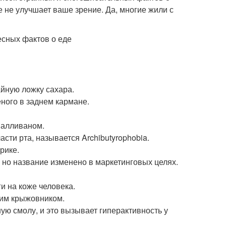
е не улучшает ваше зрение. Да, многие жили с
айную ложку сахара.
ного в заднем кармане.
Салливаном.
ти рта, называется Archibutyrophobia.
рике.
но название изменено в маркетинговых целях.
и на коже человека.
ским крыжовником.
ю смолу, и это вызывает гиперактивность у