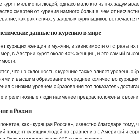
е курят миллионы людей, однако мало кто из них задумывае
ество смертей от курения намного больше, чем от несчастн
евание, как рак легких, у заядлых курильщиков встречается 
истические данные по курению в мире
нт курящих женщин и мужчин, в зависимости от страны их 
мер, в Австрии курят около 40% женщин, и это самый высо
имости.
ется, что на склонность к курению также влияет уровень о
нями и высшим образованием среднее количество курящих с
ения с низким уровнем образования тот показатель достига
е и религиозные люди наименее предрасположены к возни
ние в России
 понятие, как «курящая Россия», известно благодаря тому,
ий процент курящих людей по сравнению с Америкой и евр
а в России умирает около 335 тысяч человек.