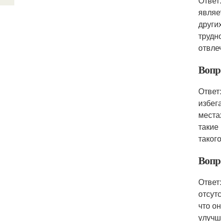
Ответ
являе
други
трудн
отвле
Вопр
Ответ
избег
места
такие
таког
Вопр
Ответ
отсут
что о
улучш