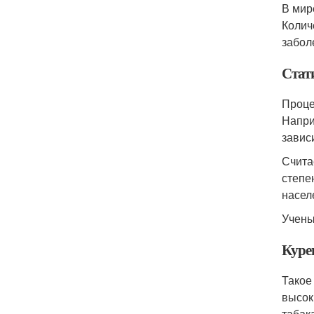
В мир
Колич
забол
Стат
Проце
Напри
завис
Счита
степе
насел
Учены
Куре
Такое
высок
табак