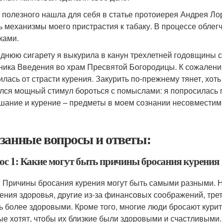
 полезного нашла для себя в статье протоиерея Андрея Лор
ь механизмы моего пристрастия к табаку. В процессе облег
ками.
днюю сигарету я выкурила в канун трехлетней годовщины с
ника Введения во храм Пресвятой Богородицы. К сожалению, 
илась от страсти курения. Закурить по-прежнему тянет, хоть
лся мощный стимул бороться с помыслами: я попросилась пе
шание и курение – предметы в моем сознании несовместим
занные вопросы и ответы:
ос 1: Какие могут быть причины бросания курения
: Причины бросания курения могут быть самыми разными. Н
ения здоровья, другие из-за финансовых соображений, треть
ть более здоровыми. Кроме того, многие люди бросают курит
ые хотят, чтобы их близкие были здоровыми и счастливыми.