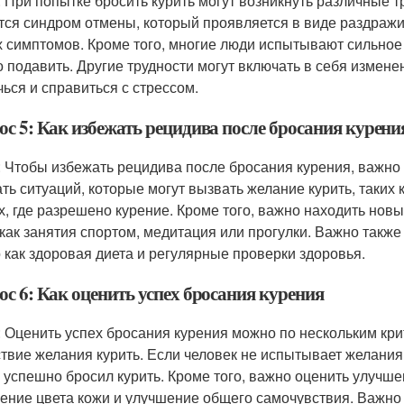
: При попытке бросить курить могут возникнуть различные 
тся синдром отмены, который проявляется в виде раздражи
х симптомов. Кроме того, многие люди испытывают сильное 
о подавить. Другие трудности могут включать в себя измене
чься и справиться с стрессом.
ос 5: Как избежать рецидива после бросания курени
: Чтобы избежать рецидива после бросания курения, важн
ать ситуаций, которые могут вызвать желание курить, таки
х, где разрешено курение. Кроме того, важно находить новы
 как занятия спортом, медитация или прогулки. Важно также
о как здоровая диета и регулярные проверки здоровья.
ос 6: Как оценить успех бросания курения
: Оценить успех бросания курения можно по нескольким кр
ствие желания курить. Если человек не испытывает желания 
н успешно бросил курить. Кроме того, важно оценить улучше
ение цвета кожи и улучшение общего самочувствия. Важно 