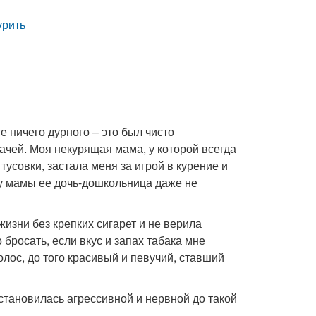
урить
е ничего дурного – это был чисто
ачей. Моя некурящая мама, у которой всегда
тусовки, застала меня за игрой в курение и
асу мамы ее дочь-дошкольница даже не
жизни без крепких сигарет и не верила
росать, если вкус и запах табака мне
лос, до того красивый и певучий, ставший
становилась агрессивной и нервной до такой