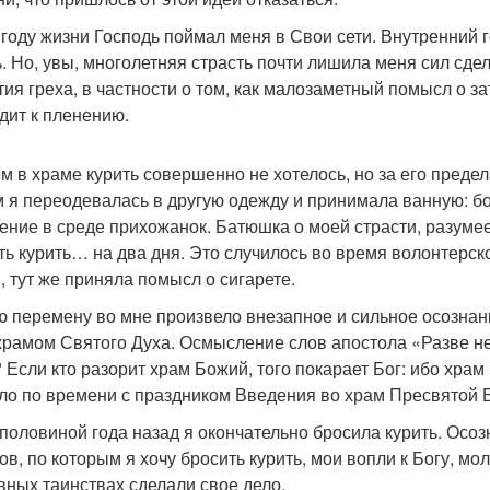
 году жизни Господь поймал меня в Свои сети. Внутренний го
ь. Но, увы, многолетняя страсть почти лишила меня сил сдел
тия греха, в частности о том, как малозаметный помысл о з
дит к пленению.
м в храме курить совершенно не хотелось, но за его преде
м я переодевалась в другую одежду и принимала ванную: бо
ение в среде прихожанок. Батюшка о моей страсти, разуме
ть курить… на два дня. Это случилось во время волонтерско
, тут же приняла помысл о сигарете.
ю перемену во мне произвело внезапное и сильное осознан
храмом Святого Духа. Осмысление слов апостола «Разве не 
 Если кто разорит храм Божий, того покарает Бог: ибо храм Б
ло по времени с праздником Введения во храм Пресвятой 
 половиной года назад я окончательно бросила курить. Осоз
ов, по которым я хочу бросить курить, мои вопли к Богу, мо
вных таинствах сделали свое дело.