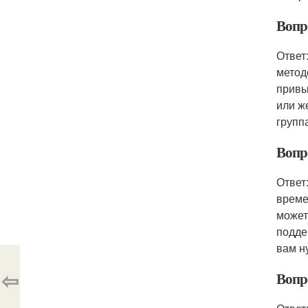
Вопр
Ответ
метод
привы
или ж
групп
Вопр
Ответ
време
может
подде
вам н
⇦
Вопр