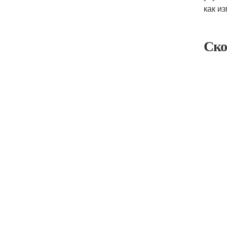
как и
Ско