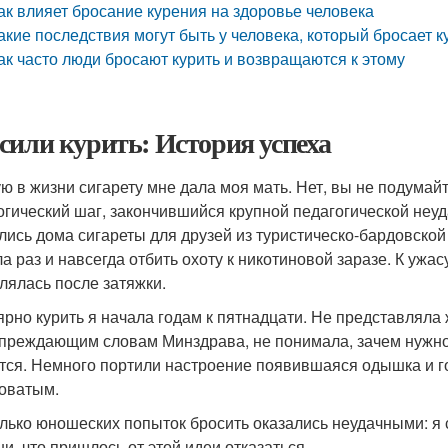
ак влияет бросание курения на здоровье человека
акие последствия могут быть у человека, который бросает к
ак часто люди бросают курить и возвращаются к этому
сили курить: История успеха
ю в жизни сигарету мне дала моя мать. Нет, вы не подумайт
огический шаг, закончившийся крупной педагогической неуд
лись дома сигареты для друзей из туристическо-бардовской 
а раз и навсегда отбить охоту к никотиновой заразе. К уж
лялась после затяжки.
ярно курить я начала годам к пятнадцати. Не представляла 
преждающим словам Минздрава, не понимала, зачем нужно б
тся. Немного портили настроение появившаяся одышка и го
оватым.
лько юношеских попыток бросить оказались неудачными: я 
ни, что пришлось от этой идеи отказаться.