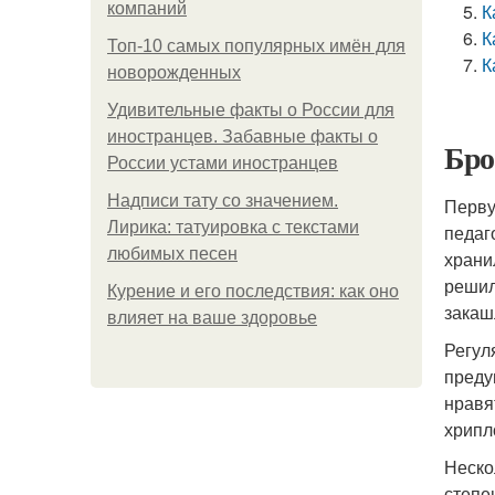
компаний
К
К
Топ-10 самых популярных имён для
К
новорожденных
Удивительные факты о России для
иностранцев. Забавные факты о
Бро
России устами иностранцев
Надписи тату со значением.
Перву
Лирика: татуировка с текстами
педаг
любимых песен
храни
решил
Курение и его последствия: как оно
закаш
влияет на ваше здоровье
Регул
преду
нравя
хрипл
Неско
степе