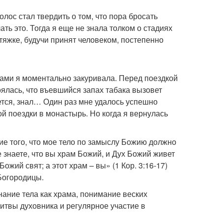
лос стал твердить о том, что пора бросать
ать это. Тогда я еще не знала толком о стадиях
атяжке, будучи принят человеком, постепенно
лами я моментально закуривала. Перед поездкой
ялась, что въевшийся запах табака вызовет
ется, знал… Один раз мне удалось успешно
й поездки в монастырь. Но когда я вернулась
ие того, что мое тело по замыслу Божию должно
знаете, что вы храм Божий, и Дух Божий живет
ожий свят; а этот храм – вы» (1 Кор. 3:16-17)
Богородицы.
нание тела как храма, понимание веских
литвы духовника и регулярное участие в