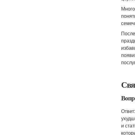
Много
понят
семеч
После
празд
избав
появи
послу
Свя
Вопр
Ответ
ухудш
и ста
котор