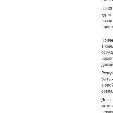
На 32
курит
разви
приво
Приче
в хра
осужд
броси
домой
Резку
быть 
в вас?
совпа
Два с
мотив
церко