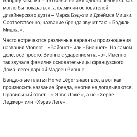
Badgley Mischka – это вовсе не имя одного человека, как
могло бы показаться, а фамилии основателей
дизайнерского дуэта – Марка Бэджли и Джеймса Мишки.
Соответственно, название бренда звучит так: « Бэджли
Мишка ».
Часто встречаются различные варианты произношения
названия Vionnet – «Вайонет» или «Вионнет». На самом
деле, все просто: Вионнэ с ударением на «э». Именно
так звучала фамилия основательницы французского
Дома, легендарной Мадлен Вионне.
Бандажные платья Hervé Léger знают все, а вот как
произносить название бренда, многие не догадываются.
Правильный ответ – « Эрве Лэже », а не «Херве
Леджер» или «Хэрвэ Леге».