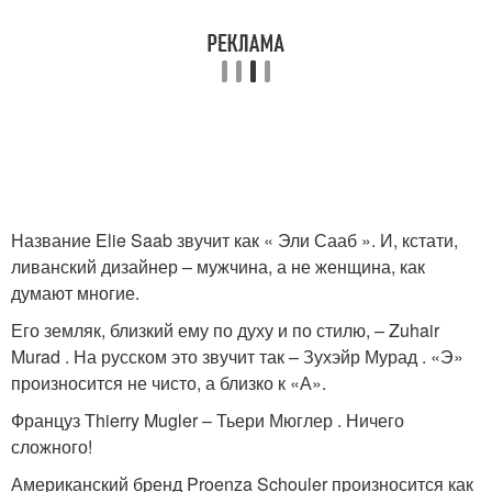
Название Elie Saab звучит как « Эли Сааб ». И, кстати,
ливанский дизайнер – мужчина, а не женщина, как
думают многие.
Его земляк, близкий ему по духу и по стилю, – Zuhair
Murad . На русском это звучит так – Зухэйр Мурад . «Э»
произносится не чисто, а близко к «А».
Француз Thierry Mugler – Тьери Мюглер . Ничего
сложного!
Американский бренд Proenza Schouler произносится как