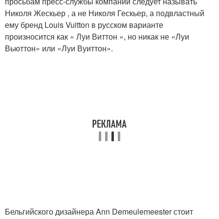
просьбам пресс-службы компании следует называть
Николя Жескьер , а не Николя Гескьер, а подвластный
ему бренд Louis Vuitton в русском варианте
произносится как « Луи Виттон », но никак не «Луи
Вьюттон» или «Луи Вуиттон».
Бельгийского дизайнера Ann Demeulemeester стоит