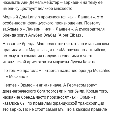
называть Анн Демельмейстер – вариаций на тему ее
имени существует великое множесто.
Модный Дом Lanvin произносится как « Ланван », это
особенности французского произношения. Поэтому
забудьте о « Ланвин » или « Ланвен ». А руководителя
бренда зовут Альбер Эльбаз (Alber Elbaz) .
Название бренда Marchesa стоит читать по итальянским
правилам – « Маркеза », а не «Марчеза» по-английски,
потому что компания получила свое имя в честь
итальянской аристократки маркизы Луизы Казати.
По тем же правилам читается название бренда Moschino
– « Москино ».
Hermes - Эрмес - и никак иначе. А Гермесом зовут
древнегреческого бога торговли и прибыли. Кроме того,
название бренда часто произносят как « Эрмэ » и,
казалось бы, по правилам французской транскрипции
это верно. Но не стоит забывать, что в каждом правиле