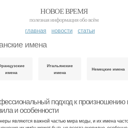
НОВОЕ ВРЕМЯ
полезная информация обо всём
главная
новости
статьи
анские имена
Французские
Итальянские
Немецкие имена
имена
имена
фессиональный подход к произношению 
вила и особенности
неры являются важной частью мира моды, и их имена часто 
ношение их имён может быть не всегда очевидно, особенно