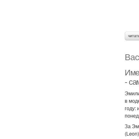
читат
Вас
Име
- с
Эмили
в мод
году:
понед
За Эм
(Leon