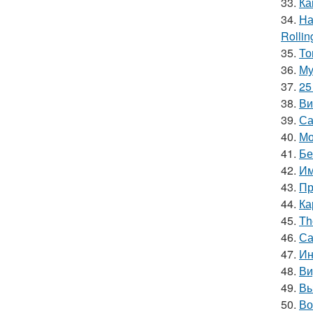
33.
Ка
34.
На
Rollin
35.
То
36.
Му
37.
25
38.
Ви
39.
Са
40.
Мо
41.
Бе
42.
Им
43.
Пр
44.
Ка
45.
Th
46.
Са
47.
Ин
48.
Ви
49.
Вы
50.
Во