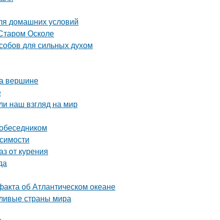
для домашних условий
 Старом Осколе
особов для сильных духом
на вершине
е
ли наш взгляд на мир
собеседником
исимости
аз от курения
да
факта об Атлантическом океане
тливые страны мира