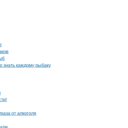
е
аков
ыб
но знать каждому рыбаку
е
ти!
каза от алкоголя
нали