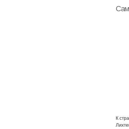
Сам
К стр
Лихте