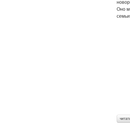
новор
Оно м
семьи
читат