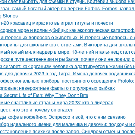
кой свет выбрать для съемки в студии. Критерии выбора н
зван самый богатый актёр по версии Forbes. Forbes назвал 
g Stones
п-20 красавиц мира: кто выиграл титулы и почести
сорное море и волны-убийцы: как экологическая катастроф
 интересных вопросов о животных. Интересные вопросы о 
кторины для школьников с ответами. Викторина для школьн
мый юный миллиардер в мире. 18-летний итальянец стал
рские путешественники и рыбалка: почему они не ловили р
з сигарет: как организм человека адаптируется к жизни без 
я для девочки 2023 в год Тигра. Имена девочек родившихся
офессиональные приборы постоянного освещения Profoto:
рповые: невероятные факты о популярных рыбках
e Secret Life of Fish: Why They Don't Bite
мые счастливые страны мира 2023: кто в лидерах
цест: что это и почему он опасен
ды кофе в кофейнях. Эспрессо и всё, что с ним связано
бор идеального имени для мальчика и девочки: подходы и 
сстановление психики после запоя. Синдром отмены после