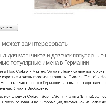
ь дальше →
 может заинтересовать
на для мальчиков и девочек популярные 
амые популярные имена в Германии
я и Ноа, София и Маттео, Эмма и Леон - самые популярны
е короткие и очень короткие варианты. Эмилия (Emilia) и Н
 именно так чаще всего в Германии называли новорожденны
ельник, 8 мая,в Висбадене.
илией следуют София (Sophia/Sofia) и Эмма (Emma), за Ноа (
). Списки основаны на информации, полученной из более че