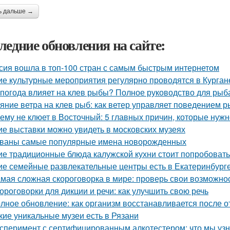
ь дальше →
ледние обновления на сайте:
сия вошла в топ-100 стран с самым быстрым интернетом
ие культурные мероприятия регулярно проводятся в Курган
 погода влияет на клев рыбы? Полное руководство для рыб
яние ветра на клев рыб: как ветер управляет поведением р
ему не клюет в Восточный: 5 главных причин, которые нуж
ие выставки можно увидеть в московских музеях
ваны самые популярные имена новорожденных
ие традиционные блюда калужской кухни стоит попробовать
ие семейные развлекательные центры есть в Екатеринбург
мая сложная скороговорка в мире: проверь свои возможнос
ороговорки для дикции и речи: как улучшить свою речь
лное обновление: как организм восстанавливается после от
кие уникальные музеи есть в Рязани
сперимент с сертифицированным алкотестером: что мы уз