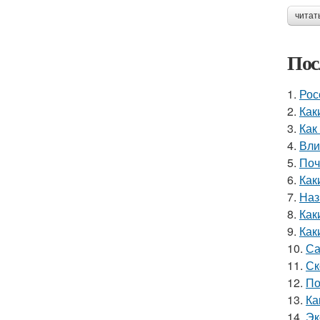
читат
Пос
1.
Рос
2.
Как
3.
Как
4.
Вли
5.
Поч
6.
Как
7.
Наз
8.
Как
9.
Как
10.
Са
11.
Ск
12.
По
13.
Ка
14.
Эк