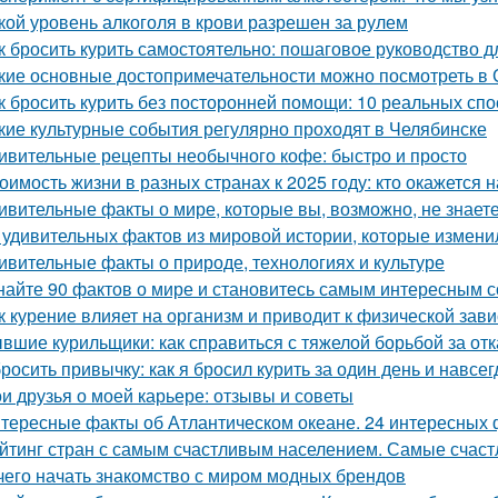
кой уровень алкоголя в крови разрешен за рулем
к бросить курить самостоятельно: пошаговое руководство 
кие основные достопримечательности можно посмотреть в
к бросить курить без посторонней помощи: 10 реальных сп
кие культурные события регулярно проходят в Челябинске
ивительные рецепты необычного кофе: быстро и просто
оимость жизни в разных странах к 2025 году: кто окажется 
ивительные факты о мире, которые вы, возможно, не знает
 удивительных фактов из мировой истории, которые измени
ивительные факты о природе, технологиях и культуре
найте 90 фактов о мире и становитесь самым интересным 
к курение влияет на организм и приводит к физической зав
вшие курильщики: как справиться с тяжелой борьбой за отк
росить привычку: как я бросил курить за один день и навсег
и друзья о моей карьере: отзывы и советы
тересные факты об Атлантическом океане. 24 интересных 
йтинг стран с самым счастливым населением. Самые счас
чего начать знакомство с миром модных брендов