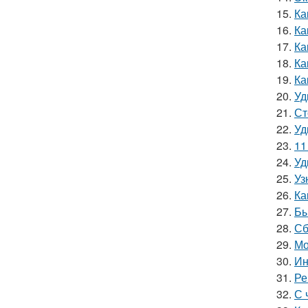
15.
Ка
16.
Ка
17.
Ка
18.
Ка
19.
Ка
20.
Уд
21.
Ст
22.
Уд
23.
11
24.
Уд
25.
Уз
26.
Ка
27.
Бы
28.
Сб
29.
Мо
30.
Ин
31.
Ре
32.
С 