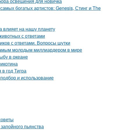
абора освещения для новичка
самых богатых артистов: Genesis, Стинг и The
а влияет на нашу планету
животных с ответами
иков с ответами. Вопросы шутки
 самым молодым миллиардером в мире
ыбу в океане
никотина
 в год Тигра
 подбор и использование
советы
 запойного пьянства