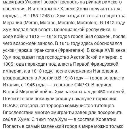
маркграф Ульрих I возвёл крепость на руинах римского
поселения. И что в том же XI веке Холм получил статус
города… В 1153-1248 гг. Хум входил в состав герцогства
Мерания (Meran, Merano, Meranie, Meranien). В 1412 году
Хум подпал под власть Венецианской республики. В
ходе войны 1612 — 1618 годов город был сожжён, после
чего возрождён заново. В 1615 году здесь обосновался
ускок Фаркаш Франкопан (Франгепан). В конце XVIII века
Хум подпадает под господство Австрийской империи, с
1805 года переходит под власть Первой Французской
империи, а в 1813 году, после свержения Наполеона,
возвращается в Австрию.В 1918 году — город во власти
Италии, с 1945 года — в составе СФРЮ. В период
Второй Мировой войны Хум насчитывал до 450 жителей.
Почти все они покинули родину накануне вторжения
НОАЮ, спасаясь от террора коммунистов-титовцев.
Впоследствии многие эмигранты завещали похоронить
себя в Хуме. С 1991 года Хум — в составе Хорватии.
Попасть в самый маленький город в мире можно только