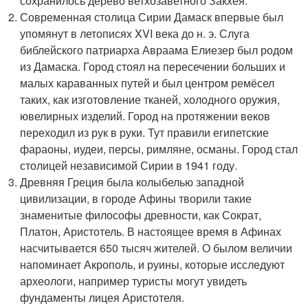
сохранилось дерево ветхозаветного Закхея.
Современная столица Сирии Дамаск впервые был
упомянут в летописях XVI века до н. э. Слуга
библейского патриарха Авраама Елиезер был родом
из Дамаска. Город стоял на пересечении больших и
малых караванных путей и был центром ремёсел
таких, как изготовление тканей, холодного оружия,
ювелирных изделий. Город на протяжении веков
переходил из рук в руки. Тут правили египетские
фараоны, иудеи, персы, римляне, османы. Город стал
столицей независимой Сирии в 1941 году.
Древняя Греция была колыбелью западной
цивилизации, в городе Афины творили такие
знаменитые философы древности, как Сократ,
Платон, Аристотель. В настоящее время в Афинах
насчитывается 650 тысяч жителей. О былом величии
напоминает Акрополь, и руины, которые исследуют
археологи, например туристы могут увидеть
фундаменты лицея Аристотеля.